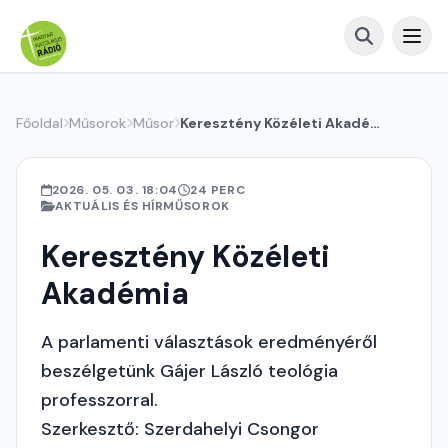
Főoldal
Műsorok
Műsor
Keresztény Közéleti Akadémia
2026. 05. 03. 18:04
24 PERC
AKTUÁLIS ÉS HÍRMŰSOROK
Keresztény Közéleti
Akadémia
A parlamenti választások eredményéről
beszélgetünk Gájer László teológia
professzorral.
Szerkesztő: Szerdahelyi Csongor