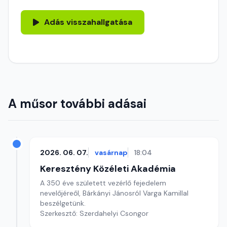
Adás visszahallgatása
A műsor további adásai
2026. 06. 07.
vasárnap
18:04
Keresztény Közéleti Akadémia
A 350 éve született vezérlő fejedelem
nevelőjéreől, Bárkányi Jánosról Varga Kamillal
beszélgetünk.
Szerkesztő: Szerdahelyi Csongor