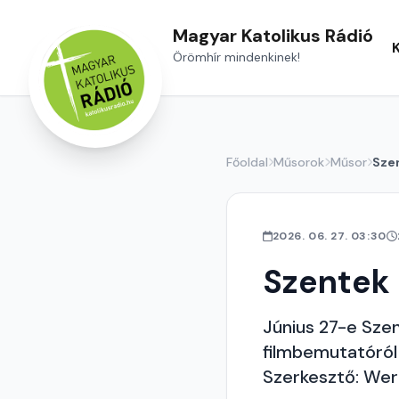
Magyar Katolikus Rádió
Örömhír mindenkinek!
Főoldal
Műsorok
Műsor
Sze
2026. 06. 27. 03:30
Szentek
Június 27-e Szen
filmbemutatóról 
Szerkesztő: Wer