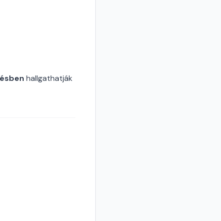
tésben
hallgathatják