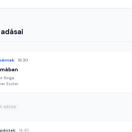
 adásai
péntek
16:30
omában
t Kinga
ner Eszter
ST NÉZED
péntek
16:30