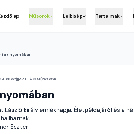
Kezdőlap
Műsorok
Lelkiség
Tartalmak
ntek nyomában
24 PERC
VALLÁSI MŰSOROK
 nyomában
t László király emléknapja. Életpéldájáról és a hé
hallhatnak.
ner Eszter