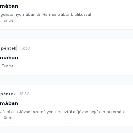
omában
gelista nyomában dr. Harmai Gábor biblikussal
k Tünde
péntek
16:30
omában
k Tünde
péntek
16:30
omában
Jákob fia József személyén keresztül a "józsefség" a mai témánk.
k Tünde