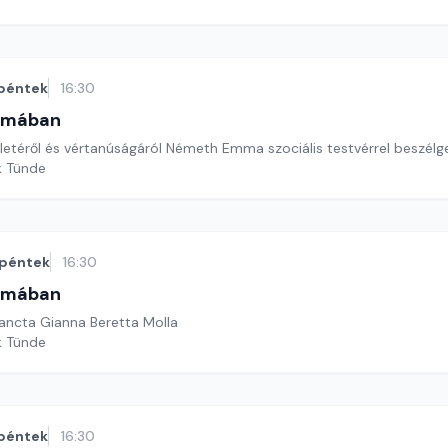
péntek
16:30
omában
életéről és vértanúságáról Németh Emma szociális testvérrel beszélg
k Tünde
péntek
16:30
omában
ancta Gianna Beretta Molla
k Tünde
péntek
16:30