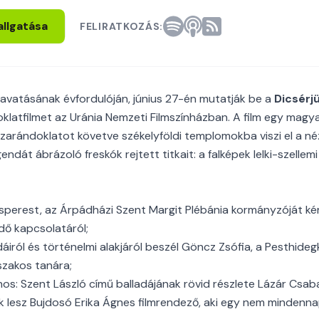
allgatása
FELIRATKOZÁS:
é avatásának évfordulóján, június 27-én mutatják be a
Dicsérj
klatfilmet az Uránia Nemzeti Filmszínházban. A film egy magya
s zarándoklatot követve székelyföldi templomokba viszi el a né
gendát ábrázoló freskók rejtett titkait: a falképek lelki-szellem
sperest, az Árpádházi Szent Margit Plébánia kormányzóját kér
dő kapcsolatáról;
áiról és történelmi alakjáról beszél Göncz Zsófia, a Pesthideg
szakos tanára;
nos: Szent László című balladájának rövid részlete Lázár Csa
 lesz Bujdosó Erika Ágnes filmrendező, aki egy nem mindenna