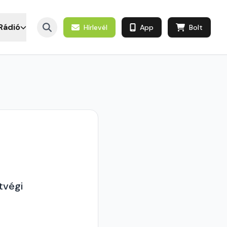
Rádió
Hírlevél
App
Bolt
tvégi