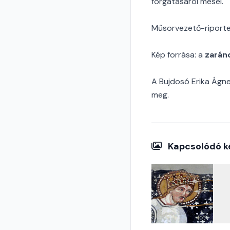
forgatásáról mesél.
Műsorvezető-riporter
Kép forrása: a
zaránd
A Bujdosó Erika Ágne
meg.
Kapcsolódó k