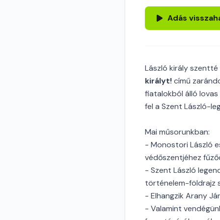
Adás visszah
László király szentt
királyt!
című zarándo
fiatalokból álló lova
fel a Szent László-le
Mai műsorunkban:
- Monostori László e
védőszentjéhez fűző
- Szent László legend
történelem-földrajz 
- Elhangzik Arany Já
- Valamint vendégünk