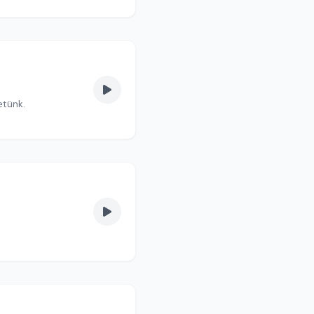
etünk.