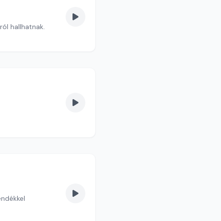
ól hallhatnak.
endékkel