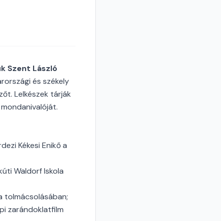
ük Szent László
rországi és székely
zőt. Lelkészek tárják
i mondanivalóját.
dezi Kékesi Enikő a
kúti Waldorf Iskola
ba tolmácsolásában;
pi zarándoklatfilm