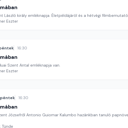
omában
t László király emléknapja. Életpéldájáról és a hétvégi filmbemutatór
ner Eszter
péntek
16:30
omában
duai Szent Antal emléknapja van.
ner Eszter
péntek
16:30
omában
zent Józsefről Antonio Guiomar Kalumbo hazánkban tanuló papnöv
k Tünde