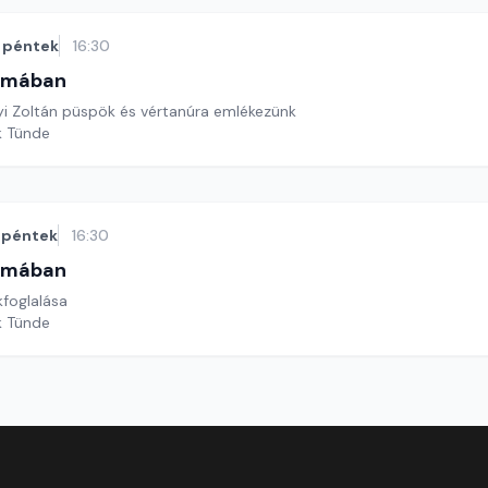
péntek
16:30
omában
i Zoltán püspök és vértanúra emlékezünk
k Tünde
péntek
16:30
omában
kfoglalása
k Tünde