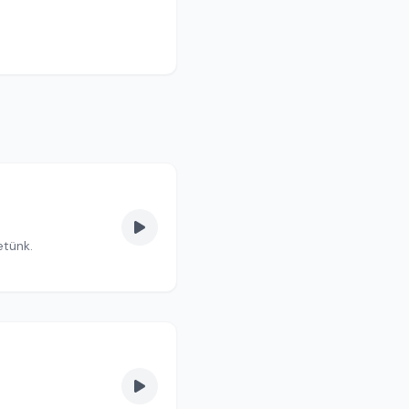
etünk.