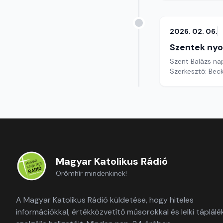
2026. 02. 06.
Szentek ny
Szent Balázs n
Szerkesztő: Bec
Magyar Katolikus Rádió
Örömhír mindenkinek!
A Magyar Katolikus Rádió küldetése, hogy hiteles
információkkal, értékközvetítő műsorokkal és lelki táplálé