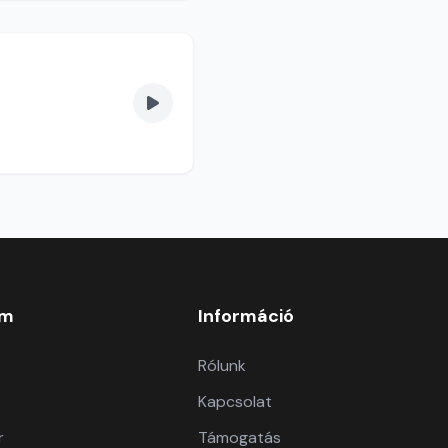
om
Információ
Rólunk
Kapcsolat
r
Támogatás