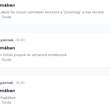
omában
Jákob fia József személyén keresztül a "józsefség" a mai témánk.
k Tünde
péntek
16:30
omában
i Zoltán püspök és vértanúra emlékezünk
k Tünde
péntek
16:30
omában
kfoglalása
k Tünde