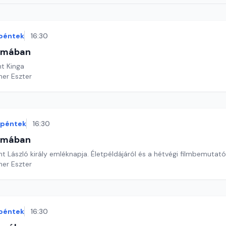
péntek
16:30
omában
t Kinga
ner Eszter
péntek
16:30
omában
t László király emléknapja. Életpéldájáról és a hétvégi filmbemutatór
ner Eszter
péntek
16:30