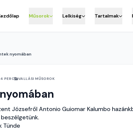
Kezdőlap
Műsorok
Lelkiség
Tartalmak
ntek nyomában
24 PERC
VALLÁSI MŰSOROK
 nyomában
ent Józsefről Antonio Guiomar Kalumbo hazánkb
beszélgetünk.
k Tünde