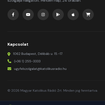
szolgálja hallgatóit. Minden nap, 24 órában.
Kapcsolat
1062 Budapest, Délibáb u. 15.-17.
(+36 1) 255-3333
ugyfelszolgalat@katolikusradio.hu
© 2026 Magyar Katolikus Rádió Zrt. Minden jog fenntartva.