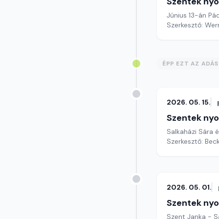
Szentek ny
Június 13-án Pá
Szerkesztő: Wer
ÉPP EZT AZ ADÁ
2026. 05. 15.
Szentek ny
Salkaházi Sára 
Szerkesztő: Bec
2026. 05. 01.
Szentek ny
Szent Janka - S