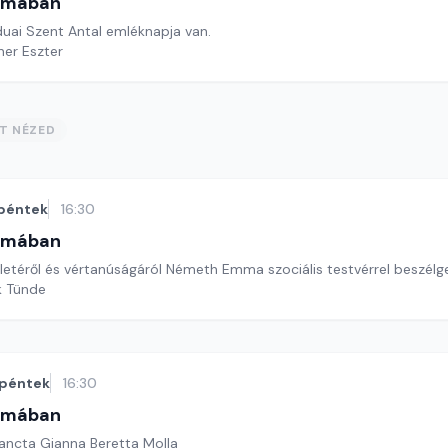
omában
duai Szent Antal emléknapja van.
ner Eszter
ST NÉZED
péntek
16:30
omában
életéről és vértanúságáról Németh Emma szociális testvérrel beszélg
k Tünde
péntek
16:30
omában
ancta Gianna Beretta Molla