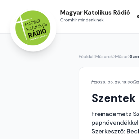
Magyar Katolikus Rádió
Örömhír mindenkinek!
Főoldal
Műsorok
Műsor
Sze
2026. 05. 29. 16:30
Szentek
Freinademetz Sz
papnövendékkel 
Szerkesztő: Bec