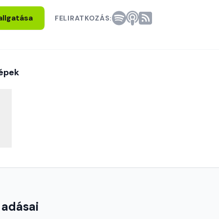
allgatása
FELIRATKOZÁS:
épek
 adásai