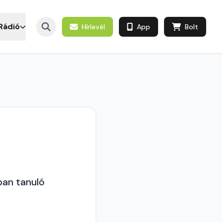
Rádió
Hírlevél
App
Bolt
an tanuló