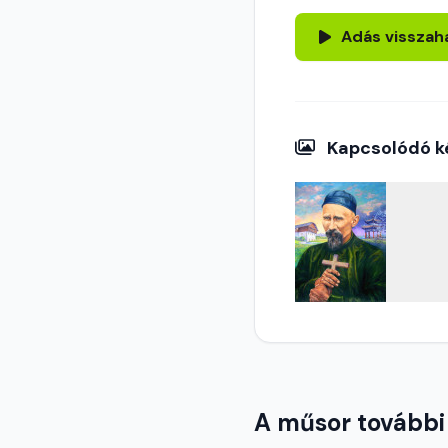
Adás visszah
Kapcsolódó k
A műsor további