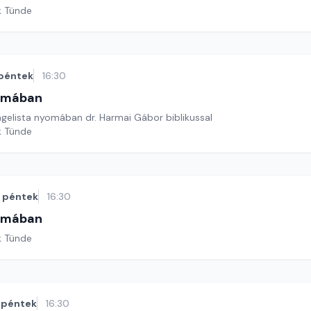
k Tünde
péntek
16:30
omában
gelista nyomában dr. Harmai Gábor biblikussal
k Tünde
péntek
16:30
omában
k Tünde
péntek
16:30