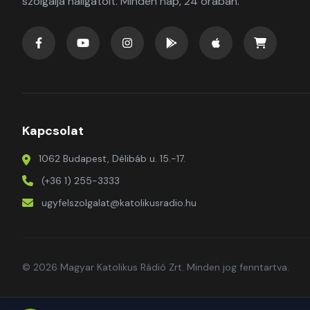
szolgálja hallgatóit. Minden nap, 24 órában.
Kapcsolat
1062 Budapest, Délibáb u. 15.-17.
(+36 1) 255-3333
ugyfelszolgalat@katolikusradio.hu
© 2026 Magyar Katolikus Rádió Zrt. Minden jog fenntartva.