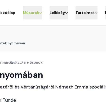
Kezdőlap
Műsorok
Lelkiség
Tartalmak
ntek nyomában
4 PERC
VALLÁSI MŰSOROK
 nyomában
életéről és vértanúságáról Németh Emma szociáli
k Tünde