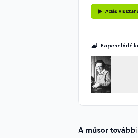
Adás visszah
Kapcsolódó k
A műsor további