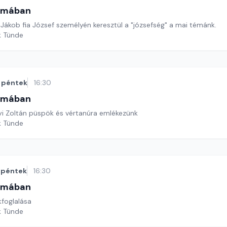
omában
Jákob fia József személyén keresztül a "józsefség" a mai témánk.
k Tünde
péntek
16:30
omában
i Zoltán püspök és vértanúra emlékezünk
k Tünde
péntek
16:30
omában
kfoglalása
k Tünde