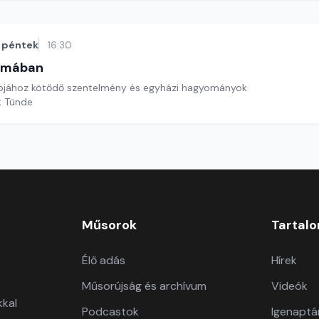
péntek
16:30
omában
apjához kötődő szentelmény és egyházi hagyományok
k Tünde
Műsorok
Tartal
Élő adás
Hírek
Műsorújság és archívum
Videók
kkal
Podcastok
Igenaptá