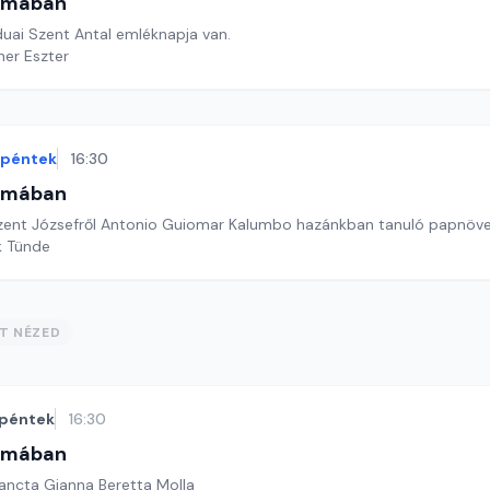
omában
duai Szent Antal emléknapja van.
ner Eszter
péntek
16:30
omában
zent Józsefről Antonio Guiomar Kalumbo hazánkban tanuló papnöve
k Tünde
ST NÉZED
péntek
16:30
omában
ancta Gianna Beretta Molla