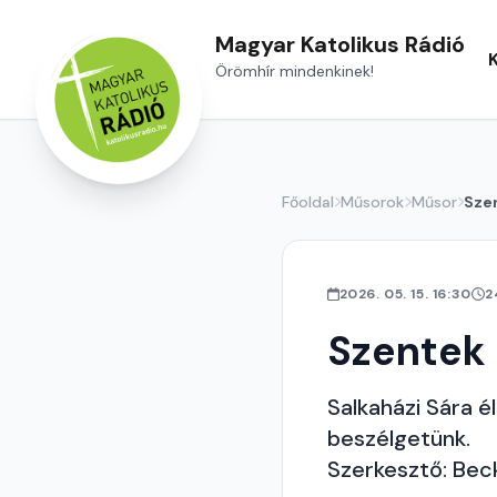
Magyar Katolikus Rádió
Örömhír mindenkinek!
Főoldal
Műsorok
Műsor
Sze
2026. 05. 15. 16:30
2
Szentek
Salkaházi Sára 
beszélgetünk.
Szerkesztő: Bec