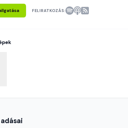
allgatása
FELIRATKOZÁS:
épek
 adásai