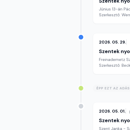
Szentek ny
Június 13-án Pá
Szerkesztő: Wer
2026. 05. 29.
Szentek ny
Freinademetz S
Szerkesztő: Bec
ÉPP EZT AZ ADÁ
2026. 05. 01.
Szentek ny
Szent Janka - S