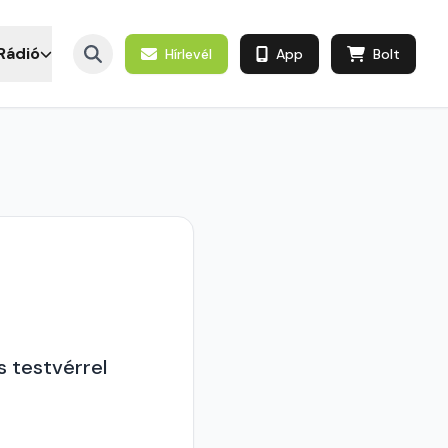
Rádió
Hírlevél
App
Bolt
s testvérrel