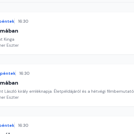
péntek
16:30
omában
t Kinga
ner Eszter
péntek
16:30
omában
t László király emléknapja. Életpéldájáról és a hétvégi filmbemutatór
ner Eszter
péntek
16:30