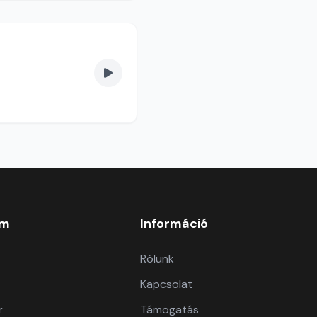
om
Információ
Rólunk
Kapcsolat
r
Támogatás