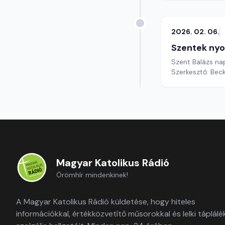
2026. 02. 06.
Szentek ny
Szent Balázs n
Szerkesztő: Bec
Magyar Katolikus Rádió
Örömhír mindenkinek!
A Magyar Katolikus Rádió küldetése, hogy hiteles
információkkal, értékközvetítő műsorokkal és lelki táplálé