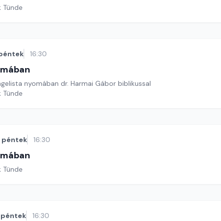
k Tünde
péntek
16:30
omában
gelista nyomában dr. Harmai Gábor biblikussal
k Tünde
péntek
16:30
omában
k Tünde
péntek
16:30