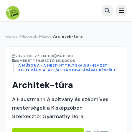
Főoldal
Műsorok
Műsor
Architek-túra
2026. 06. 27. 03:00
24 PERC
ISMERETTERJESZTŐ MŰSOROK
A MŰSOR A <A HREF=HTTP://NKA.HU>NEMZETI
KULTURÁLIS ALAP</A> TÁMOGATÁSÁVAL KÉSZÜLT.
Architek-túra
A Hauszmann Alapítvány és szépmíves
mesterségek a Kisképzőben
Szerkesztő: Gyarmathy Dóra