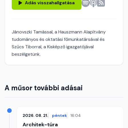
Adás visszahallgatása
Jánovszki Tamással, a Hauszmann Alapítvány
tudományos és oktatási főmunkatársával és
Szűcs Tiborral, a Kisképző igazgatójával
beszélgetünk.
A műsor további adásai
2026. 08. 21.
péntek
16:04
Architek-túra