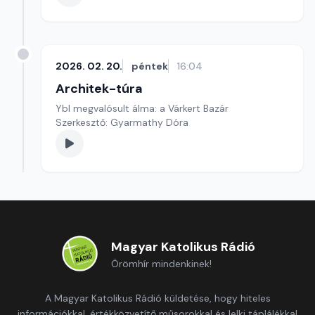
2026. 02. 20.
péntek
16:04
Architek-túra
Ybl megvalósult álma: a Várkert Bazár
Szerkesztő: Gyarmathy Dóra
Magyar Katolikus Rádió
Örömhír mindenkinek!
A Magyar Katolikus Rádió küldetése, hogy hiteles
információkkal, értékközvetítő műsorokkal és lelki táplálékkal