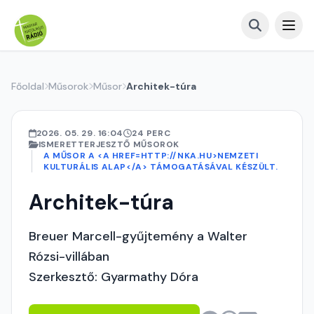
Főoldal
Műsorok
Műsor
Architek-túra
2026. 05. 29. 16:04
24 PERC
ISMERETTERJESZTŐ MŰSOROK
A MŰSOR A <A HREF=HTTP://NKA.HU>NEMZETI
KULTURÁLIS ALAP</A> TÁMOGATÁSÁVAL KÉSZÜLT.
Architek-túra
Breuer Marcell-gyűjtemény a Walter
Rózsi-villában
Szerkesztő: Gyarmathy Dóra