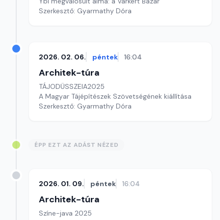
Ybl megvalósult álma: a Várkert Bazár
Szerkesztő: Gyarmathy Dóra
2026. 02. 06.
péntek
16:04
Architek-túra
TÁJODÜSSZEIA2025
A Magyar Tájépítészek Szövetségének kiállítása
Szerkesztő: Gyarmathy Dóra
ÉPP EZT AZ ADÁST NÉZED
2026. 01. 09.
péntek
16:04
Architek-túra
Színe-java 2025