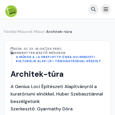
Főoldal
Műsorok
Műsor
Architek-túra
2026. 01. 23. 16:04
24 PERC
ISMERETTERJESZTŐ MŰSOROK
A MŰSOR A <A HREF=HTTP://NKA.HU>NEMZETI
KULTURÁLIS ALAP</A> TÁMOGATÁSÁVAL KÉSZÜLT.
Architek-túra
A Genius Loci Építészeti Alapítványról a
kuratóriumi elnökkel, Huber Szebasztiánnal
beszélgetünk
Szerkesztő: Gyarmathy Dóra