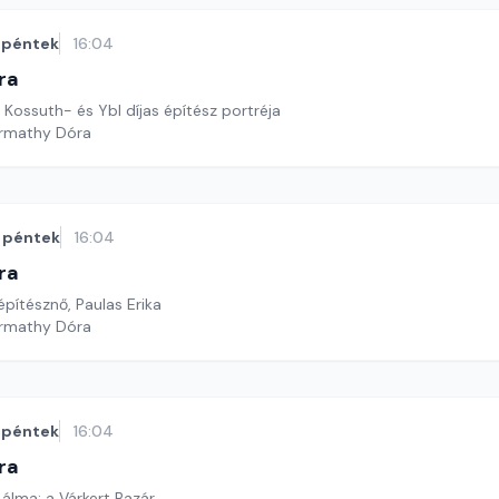
péntek
16:04
ra
 Kossuth- és Ybl díjas építész portréja
armathy Dóra
péntek
16:04
ra
pítésznő, Paulas Erika
armathy Dóra
péntek
16:04
ra
álma: a Várkert Bazár