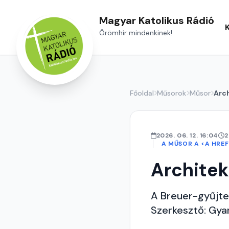
Magyar Katolikus Rádió
Örömhír mindenkinek!
Főoldal
Műsorok
Műsor
Arc
2026. 06. 12. 16:04
2
A MŰSOR A <A HRE
Architek
A Breuer-gyűjt
Szerkesztő: Gy