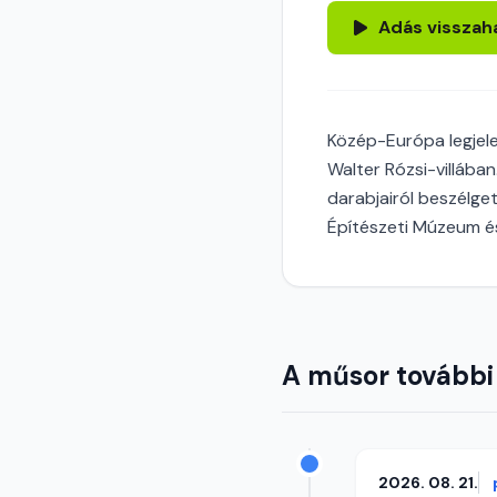
Adás visszah
Közép-Európa legjele
Walter Rózsi-villáb
darabjairól beszélg
Építészeti Múzeum 
A műsor további
2026. 08. 21.