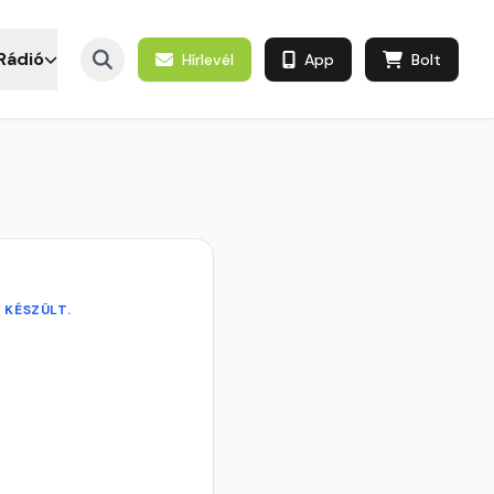
Rádió
Hírlevél
App
Bolt
 KÉSZÜLT.