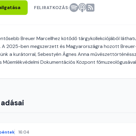
allgatása
FELIRATKOZÁS:
ntősebb Breuer Marcellhez kötődő tárgykollekciójából láthat
an. A 2025-ben megszerzett és Magyarországra hozott Breue
etünk a kurátorral, Sebestyén Ágnes Anna művészettörténéssz
és Műemlékvédelmi Dokumentációs Központ főmuzeológusával
 adásai
péntek
16:04