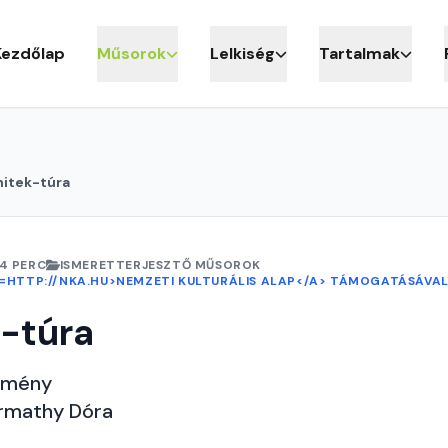
Kezdőlap
Műsorok
Lelkiség
Tartalmak
hitek-túra
4 PERC
ISMERETTERJESZTŐ MŰSOROK
F=HTTP://NKA.HU>NEMZETI KULTURÁLIS ALAP</A> TÁMOGATÁSÁVAL
-túra
emény
armathy Dóra