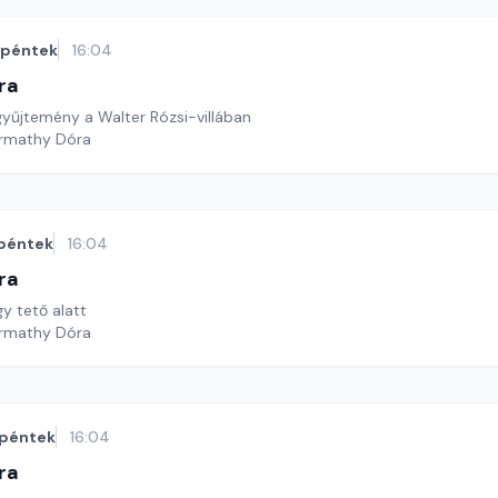
péntek
16:04
ra
gyűjtemény a Walter Rózsi-villában
armathy Dóra
péntek
16:04
ra
y tető alatt
armathy Dóra
péntek
16:04
ra