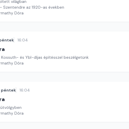
ített világban
 – Szentendre az 1920-as években
armathy Dóra
péntek
16:04
ra
y Kossuth- és Ybl-díjas építésszel beszélgetünk
armathy Dóra
péntek
16:04
ra
útvölgyben
armathy Dóra