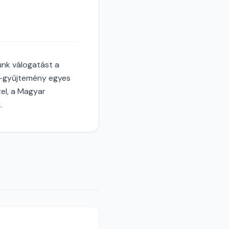
unk válogatást a
r-gyűjtemény egyes
el, a Magyar
.