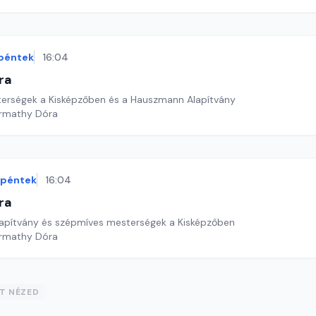
péntek
16:04
ra
erségek a Kisképzőben és a Hauszmann Alapítvány
armathy Dóra
péntek
16:04
ra
apítvány és szépmíves mesterségek a Kisképzőben
armathy Dóra
ST NÉZED