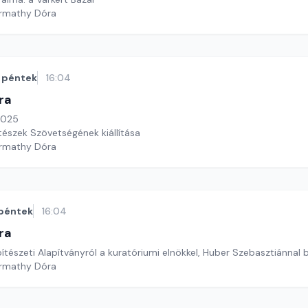
armathy Dóra
péntek
16:04
ra
2025
tészek Szövetségének kiállítása
armathy Dóra
péntek
16:04
ra
ítészeti Alapítványról a kuratóriumi elnökkel, Huber Szebasztiánnal
armathy Dóra