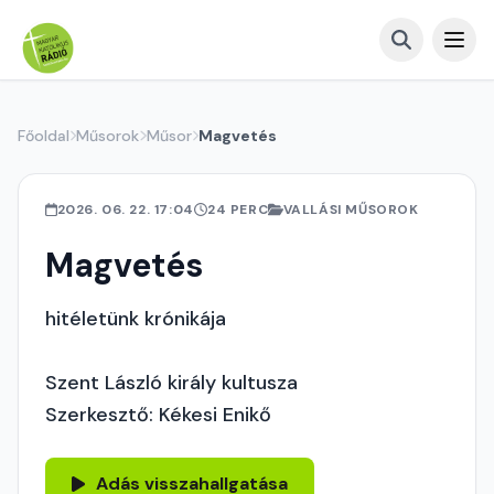
Főoldal
Műsorok
Műsor
Magvetés
2026. 06. 22. 17:04
24 PERC
VALLÁSI MŰSOROK
Magvetés
hitéletünk krónikája
Szent László király kultusza
Szerkesztő: Kékesi Enikő
Adás visszahallgatása