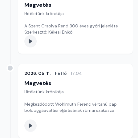
Magvetés
Hitéletünk krónikája
A Szent Orsolya Rend 300 éves győri jelenléte
Szerkesztő: Kékesi Enikő
2026. 05. 11.
hétfő
17:04
Magvetés
Hitéletünk krónikája
Megkezdődött Wohlmuth Ferenc vértanú pap
boldoggáavatási eljárásának római szakasza
Szerkesztő: Kékesi Enikő