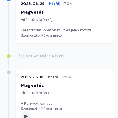
2026. 06. 29.
hétfő
17:04
Magvetés
Hitéletünk krónikája
Zarándoklat lóháton múlt és jelen között
Szerkesztő: Kékesi Enikő
ÉPP EZT AZ ADÁST NÉZED
2026. 06. 15.
hétfő
17:04
Magvetés
Hitéletünk krónikája
A Könyvek Könyve
Szerkesztő: Kékesi Enikő