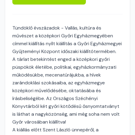
Tündöklő évszázadok - Vallás, kultúra és
művészet a középkori Győri Egyházmegyében
címmel kiállítás nyílt kiállítás a Győri Egyházmegyei
Gyűjteményi Központ időszaki kiállítótermében.
A tárlat betekintést enged a középkori győri
püspökök életébe, politikai, egyházkormányzati
működésükbe, mecenatúrájukba, a hívek
zarándoklási szokásaiba, az egyházmegye
középkori művelődésébe, oktatásába és
írásbeliségébe. Az Országos Széchényi
Könyvtárból két győri kötődésű ősnyomtatványt
is láthat a nagyközönség, ami még soha nem volt
Győr városában kiállítva!
A kiállás előtt Szent László ünnepéről, a