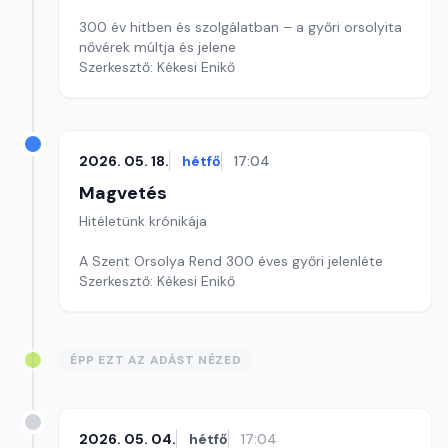
300 év hitben és szolgálatban – a győri orsolyita
nővérek múltja és jelene
Szerkesztő: Kékesi Enikő
2026. 05. 18.
hétfő
17:04
Magvetés
Hitéletünk krónikája
A Szent Orsolya Rend 300 éves győri jelenléte
Szerkesztő: Kékesi Enikő
ÉPP EZT AZ ADÁST NÉZED
2026. 05. 04.
hétfő
17:04