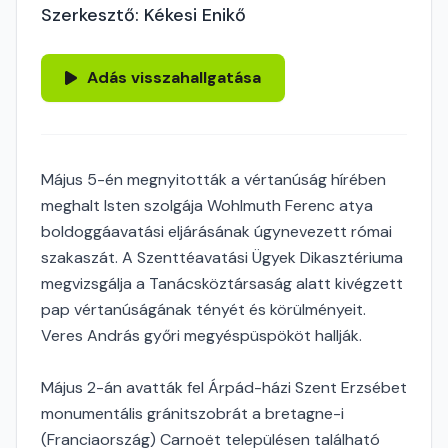
Szerkesztő: Kékesi Enikő
Adás visszahallgatása
Május 5-én megnyitották a vértanúság hírében
meghalt Isten szolgája Wohlmuth Ferenc atya
boldoggáavatási eljárásának úgynevezett római
szakaszát. A Szenttéavatási Ügyek Dikasztériuma
megvizsgálja a Tanácsköztársaság alatt kivégzett
pap vértanúságának tényét és körülményeit.
Veres András győri megyéspüspököt hallják.
Május 2-án avatták fel Árpád-házi Szent Erzsébet
monumentális gránitszobrát a bretagne-i
(Franciaország) Carnoët településen található