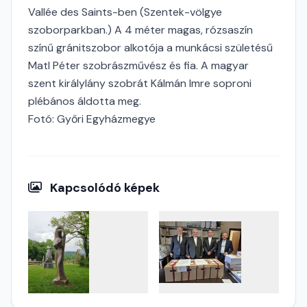
Vallée des Saints-ben (Szentek-völgye
szoborparkban.) A 4 méter magas, rózsaszín
színű gránitszobor alkotója a munkácsi születésű
Matl Péter szobrászművész és fia. A magyar
szent királylány szobrát Kálmán Imre soproni
plébános áldotta meg.
Fotó: Győri Egyházmegye
Kapcsolódó képek