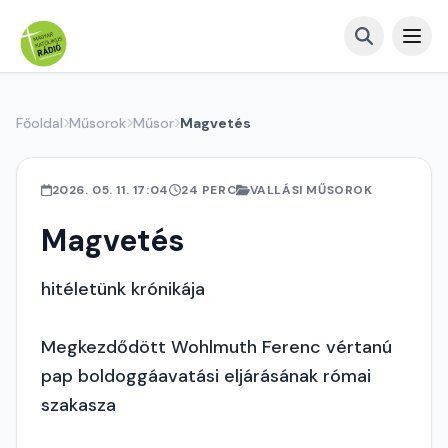
Főoldal
Műsorok
Műsor
Magvetés
2026. 05. 11. 17:04
24 PERC
VALLÁSI MŰSOROK
Magvetés
hitéletünk krónikája
Megkezdődött Wohlmuth Ferenc vértanú
pap boldoggáavatási eljárásának római
szakasza