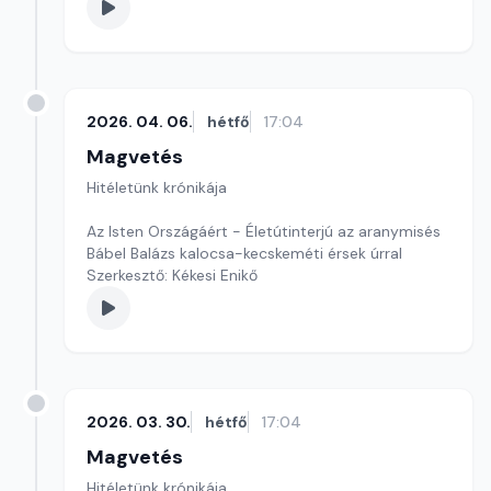
2026. 04. 06.
hétfő
17:04
Magvetés
Hitéletünk krónikája
Az Isten Országáért - Életútinterjú az aranymisés
Bábel Balázs kalocsa-kecskeméti érsek úrral
Szerkesztő: Kékesi Enikő
2026. 03. 30.
hétfő
17:04
Magvetés
Hitéletünk krónikája