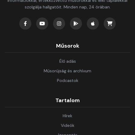
információkkal, értékközvetítő műsorokkal és lelki táplálékkal
szolgálja hallgatóit. Minden nap, 24 órában.
Műsorok
Élő adás
Műsorújság és archívum
Podcastok
Tartalom
Hírek
Videók