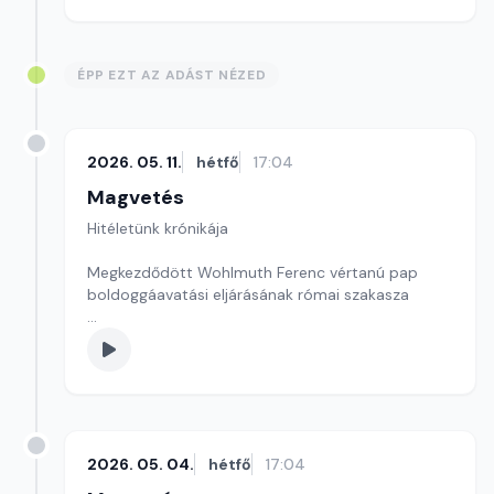
ÉPP EZT AZ ADÁST NÉZED
2026. 05. 11.
hétfő
17:04
Magvetés
Hitéletünk krónikája
Megkezdődött Wohlmuth Ferenc vértanú pap
boldoggáavatási eljárásának római szakasza
Szerkesztő: Kékesi Enikő
2026. 05. 04.
hétfő
17:04