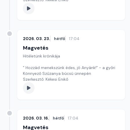
2026. 03. 23.
hétfő
17:04
Magvetés
Hitéletünk krónikája
" Hozzád menekszünk édes, jó Anyánk!" - a győri
Könnyező Szűzanya búcsú ünnepén
Szerkesztő: Kékesi Enikő
2026. 03. 16.
hétfő
17:04
Magvetés