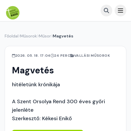
Főoldal
Műsorok
Műsor
Magvetés
2026. 05. 18. 17:04
24 PERC
VALLÁSI MŰSOROK
Magvetés
hitéletünk krónikája
A Szent Orsolya Rend 300 éves győri
jelenléte
Szerkesztő: Kékesi Enikő