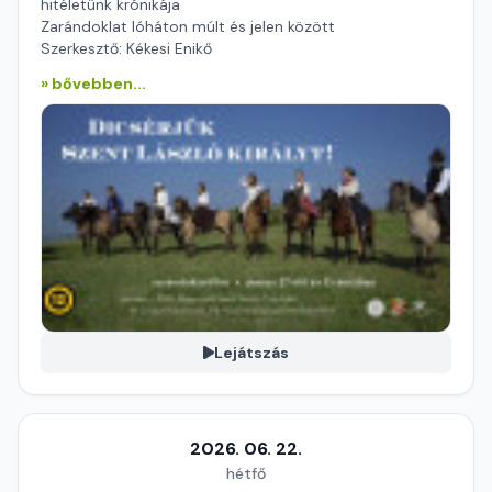
hitéletünk krónikája
Zarándoklat lóháton múlt és jelen között
Szerkesztő: Kékesi Enikő
» bővebben...
Lejátszás
2026. 06. 22.
hétfő