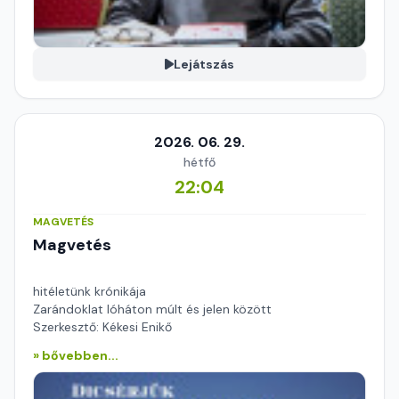
Lejátszás
2026. 06. 29.
hétfő
22:04
MAGVETÉS
Magvetés
hitéletünk krónikája
Zarándoklat lóháton múlt és jelen között
Szerkesztő: Kékesi Enikő
» bővebben...