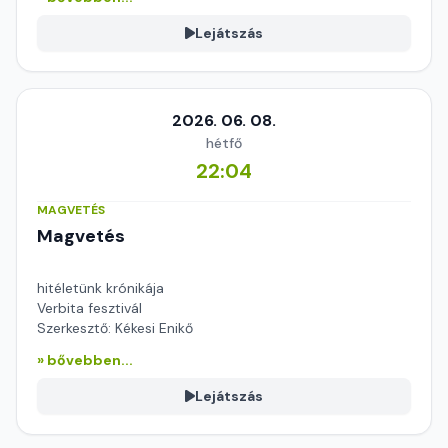
Lejátszás
2026. 06. 08.
hétfő
22:04
MAGVETÉS
Magvetés
hitéletünk krónikája
Verbita fesztivál
Szerkesztő: Kékesi Enikő
» bővebben...
Lejátszás