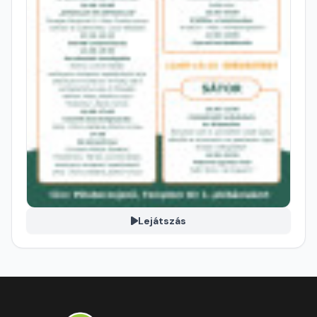
Lejátszás