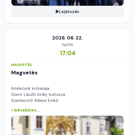
Lejátszás
2026. 06. 22.
hétfő
17:04
MAGVETÉS
Magvetés
hitéletünk krónikája
Szent László király kultusza
Szerkesztő: Kékesi Enikő
» bővebben...