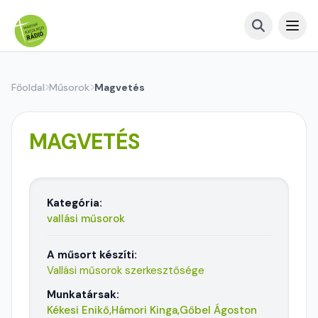
Főoldal
Műsorok
Magvetés
MAGVETÉS
Kategória:
vallási műsorok
A műsort készíti:
Vallási műsorok szerkesztősége
Munkatársak:
Kékesi Enikő,
Hámori Kinga,
Gőbel Ágoston