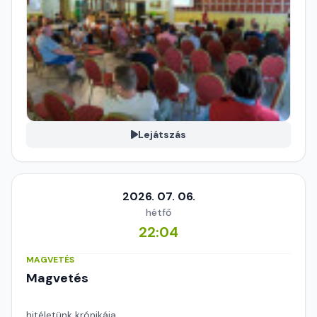
Lejátszás
2026. 07. 06.
hétfő
22:04
MAGVETÉS
Magvetés
hitéletünk krónikája