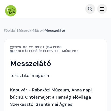
Főoldal
Műsorok
Műsor
Messzelátó
2026. 06. 22. 09:04
54 PERC
SZOLGÁLTATÓ ÉS ÉLETVITELI MŰSOROK
Messzelátó
turisztikai magazin
Kapuvár - Rábaközi Múzeum, Anna napi
búcsú, Öntésmajor: a Hanság élővilága
Szerkesztő: Szentirmai Ágnes