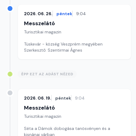
2026. 06. 26.
péntek
9:04
Messzelátó
Turisztikai magazin
Tüskevár - község Veszprém megyében
Szerkesztő: Szentirmai Ágnes
ÉPP EZT AZ ADÁST NÉZED
2026. 06. 19.
péntek
9:04
Messzelátó
Turisztikai magazin
Séta a Dámok dobogása tanösvényen és a
kisnánai várban