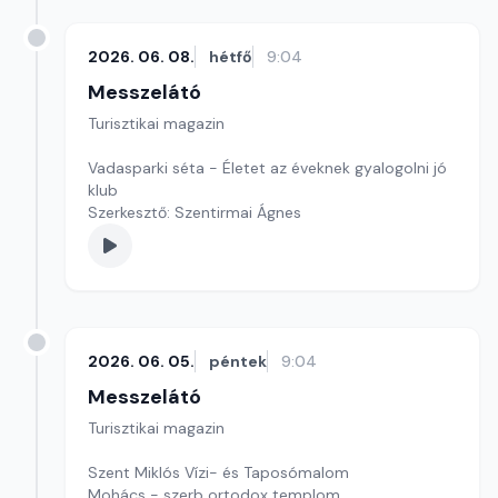
2026. 06. 08.
hétfő
9:04
Messzelátó
Turisztikai magazin
Vadasparki séta - Életet az éveknek gyalogolni jó
klub
Szerkesztő: Szentirmai Ágnes
2026. 06. 05.
péntek
9:04
Messzelátó
Turisztikai magazin
Szent Miklós Vízi- és Taposómalom
Mohács - szerb ortodox templom