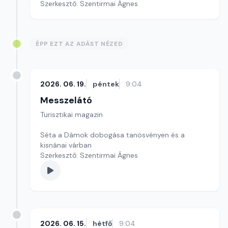
Szerkesztő: Szentirmai Ágnes
ÉPP EZT AZ ADÁST NÉZED
2026. 06. 19.
péntek
9:04
Messzelátó
Turisztikai magazin
Séta a Dámok dobogása tanösvényen és a
kisnánai várban
Szerkesztő: Szentirmai Ágnes
2026. 06. 15.
hétfő
9:04