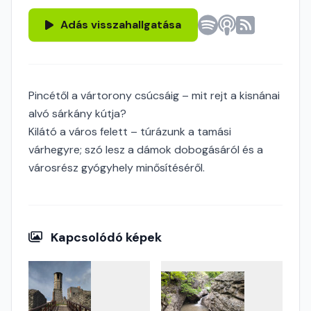
Adás visszahallgatása
Pincétől a vártorony csúcsáig – mit rejt a kisnánai
alvó sárkány kútja?
Kilátó a város felett – túrázunk a tamási
várhegyre; szó lesz a dámok dobogásáról és a
városrész gyógyhely minősítéséről.
Kapcsolódó képek