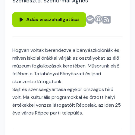
Szerkesztő: Szentirmai Ágnes
Adás visszahallgatása
Hogyan voltak berendezve a bányászkolóniák és
milyen iskolai órákkal várják az osztályokat az élő
múzeum foglalkozások keretében. Műsorunk első
felében a Tatabányai Bányászati és Ipari
skanzenbe látogatunk.
Sajt és szénsavgyártása egykor országos hírű
volt. Ma kulturális programokkal és őrzött helyi
értékekkel vonzza látogatóit Répcelak, az idén 25
éve város Répce parti település.