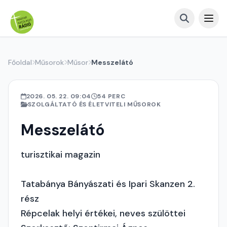
Főoldal
Műsorok
Műsor
Messzelátó
2026. 05. 22. 09:04
54 PERC
SZOLGÁLTATÓ ÉS ÉLETVITELI MŰSOROK
Messzelátó
turisztikai magazin
Tatabánya Bányászati és Ipari Skanzen 2.
rész
Répcelak helyi értékei, neves szülöttei