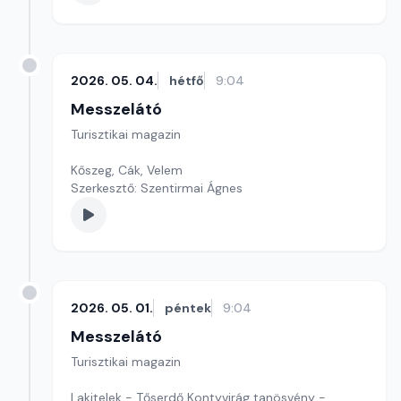
2026. 05. 04.
hétfő
9:04
Messzelátó
Turisztikai magazin
Kőszeg, Cák, Velem
Szerkesztő: Szentirmai Ágnes
2026. 05. 01.
péntek
9:04
Messzelátó
Turisztikai magazin
Lakitelek - Tőserdő Kontyvirág tanösvény -