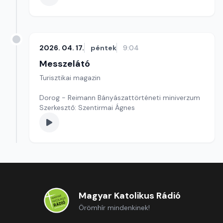
2026. 04. 17.
péntek
9:04
Messzelátó
Turisztikai magazin
Dorog - Reimann Bányászattörténeti miniverzum
Szerkesztő: Szentirmai Ágnes
Magyar Katolikus Rádió
Örömhír mindenkinek!