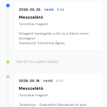
2026. 05. 25.
hétfő
9:04
Messzelátó
Turisztikai magazin
Sióagárd: barangolás a Sió és a Sárvíz menti
községben
Szerkesztő: Szentirmai Ágnes
ÉPP EZT AZ ADÁST NÉZED
2026. 05. 18.
hétfő
9:04
Messzelátó
Turisztikai magazin
Tatabánya - Szabadtéri Bányászati és Ipari