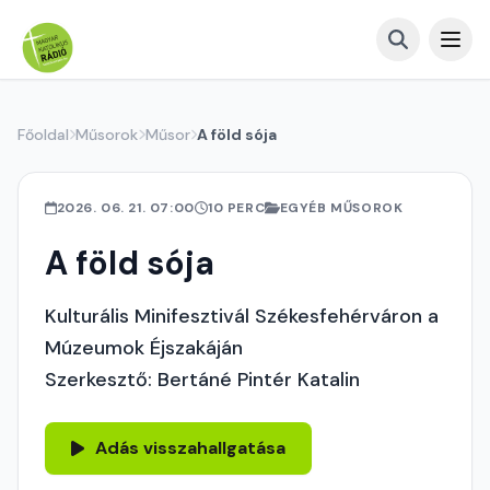
Főoldal
Műsorok
Műsor
A föld sója
2026. 06. 21. 07:00
10 PERC
EGYÉB MŰSOROK
A föld sója
Kulturális Minifesztivál Székesfehérváron a
Múzeumok Éjszakáján
Szerkesztő: Bertáné Pintér Katalin
Adás visszahallgatása