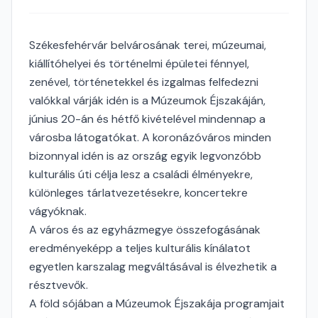
Székesfehérvár belvárosának terei, múzeumai,
kiállítóhelyei és történelmi épületei fénnyel,
zenével, történetekkel és izgalmas felfedezni
valókkal várják idén is a Múzeumok Éjszakáján,
június 20-án és hétfő kivételével mindennap a
városba látogatókat. A koronázóváros minden
bizonnyal idén is az ország egyik legvonzóbb
kulturális úti célja lesz a családi élményekre,
különleges tárlatvezetésekre, koncertekre
vágyóknak.
A város és az egyházmegye összefogásának
eredményeképp a teljes kulturális kínálatot
egyetlen karszalag megváltásával is élvezhetik a
résztvevők.
A föld sójában a Múzeumok Éjszakája programjait