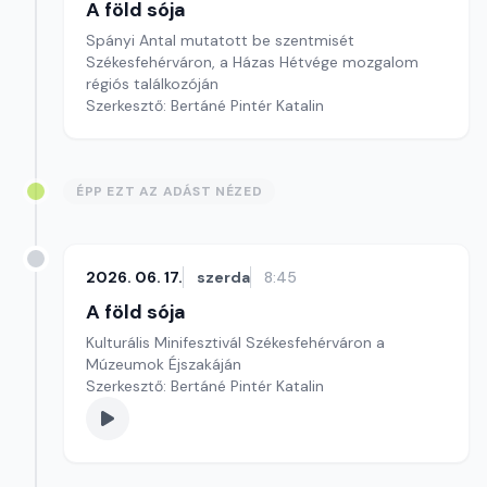
A föld sója
Spányi Antal mutatott be szentmisét
Székesfehérváron, a Házas Hétvége mozgalom
régiós találkozóján
Szerkesztő: Bertáné Pintér Katalin
ÉPP EZT AZ ADÁST NÉZED
2026. 06. 17.
szerda
8:45
A föld sója
Kulturális Minifesztivál Székesfehérváron a
Múzeumok Éjszakáján
Szerkesztő: Bertáné Pintér Katalin