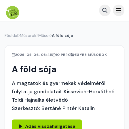
Főoldal
Műsorok
Műsor
A föld sója
2026. 05. 06. 08:45
10 PERC
EGYÉB MŰSOROK
A föld sója
A magzatok és gyermekek védelméről
folytatja gondolatait Kissevich-Horváthné
Toldi Hajnalka életvédő
Szerkesztő: Bertáné Pintér Katalin
Adás visszahallgatása