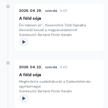
2026. 04. 29.
szerda
8:45
A föld sója
Éni teljesen jó! - Kissevichné Toldi Hajnalka
életvédő beszél a magzatvédelemről
Szerkesztő: Bertáné Pintér Katalin
2026. 04. 22.
szerda
8:45
A föld sója
Meghirdette családtáborát a Székesfehérvári
egyházmegye
Szerkesztő: Bertáné Pintér Katalin