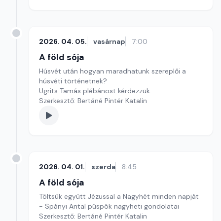
2026. 04. 05.
vasárnap
7:00
A föld sója
Húsvét után hogyan maradhatunk szereplői a
húsvéti történetnek?
Ugrits Tamás plébánost kérdezzük.
Szerkesztő: Bertáné Pintér Katalin
2026. 04. 01.
szerda
8:45
A föld sója
Töltsük együtt Jézussal a Nagyhét minden napját
- Spányi Antal püspök nagyheti gondolatai
Szerkesztő: Bertáné Pintér Katalin