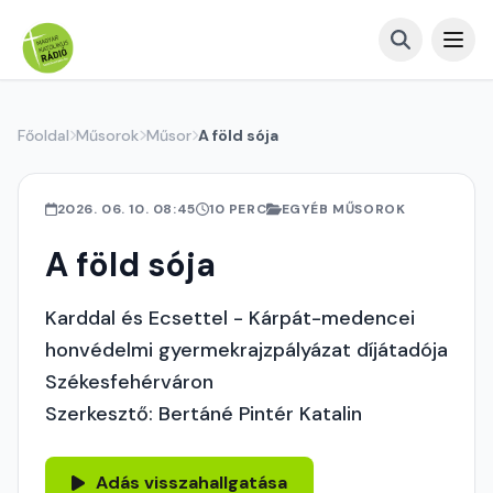
Főoldal
Műsorok
Műsor
A föld sója
2026. 06. 10. 08:45
10 PERC
EGYÉB MŰSOROK
A föld sója
Karddal és Ecsettel - Kárpát-medencei
honvédelmi gyermekrajzpályázat díjátadója
Székesfehérváron
Szerkesztő: Bertáné Pintér Katalin
Adás visszahallgatása