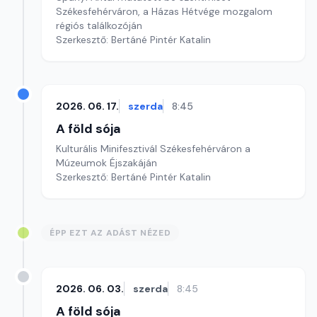
Székesfehérváron, a Házas Hétvége mozgalom
régiós találkozóján
Szerkesztő: Bertáné Pintér Katalin
2026. 06. 17.
szerda
8:45
A föld sója
Kulturális Minifesztivál Székesfehérváron a
Múzeumok Éjszakáján
Szerkesztő: Bertáné Pintér Katalin
ÉPP EZT AZ ADÁST NÉZED
2026. 06. 03.
szerda
8:45
A föld sója