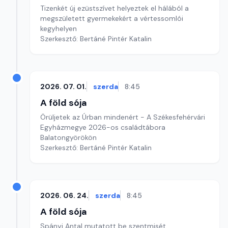
Tizenkét új ezüstszívet helyeztek el hálából a
megszületett gyermekekért a vértessomlói
kegyhelyen
Szerkesztő: Bertáné Pintér Katalin
2026. 07. 01.
szerda
8:45
A föld sója
Örüljetek az Úrban mindenért - A Székesfehérvári
Egyházmegye 2026-os családtábora
Balatongyörökön
Szerkesztő: Bertáné Pintér Katalin
2026. 06. 24.
szerda
8:45
A föld sója
Spányi Antal mutatott be szentmisét