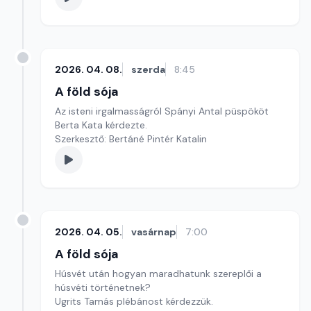
2026. 04. 08.
szerda
8:45
A föld sója
Az isteni irgalmasságról Spányi Antal püspököt
Berta Kata kérdezte.
Szerkesztő: Bertáné Pintér Katalin
2026. 04. 05.
vasárnap
7:00
A föld sója
Húsvét után hogyan maradhatunk szereplői a
húsvéti történetnek?
Ugrits Tamás plébánost kérdezzük.