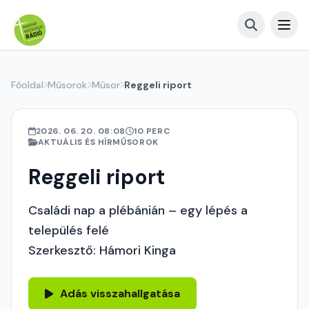
Főoldal
Műsorok
Műsor
Reggeli riport
2026. 06. 20. 08:08
10 PERC
AKTUÁLIS ÉS HÍRMŰSOROK
Reggeli riport
Családi nap a plébánián – egy lépés a
település felé
Szerkesztő: Hámori Kinga
Adás visszahallgatása