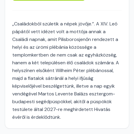
„Családokból születik a népek jövője.”. A XIV. Leó
pápától vett idézet volt a mottója annak a
Családi napnak, amit Pilisborosjenőn rendezett a
helyi és az ürömi plébánia közössége a
templomkertben de nem csak az egyházközség,
hanem a két településen élő családok számára. A
helyszínen elsőként Wilheim Péter plébánossal,
majd a fiatalok sátránál a helyi ifjúság
képviselőjével beszélgettünk, illetve a nap egyik
vendégével Martos Levente Balázs esztergom-
budapesti segédpüspökkel, akitől a püspökök
testülete által 2027-re meghirdetett Hivatás
évéről is érdeklődtünk.