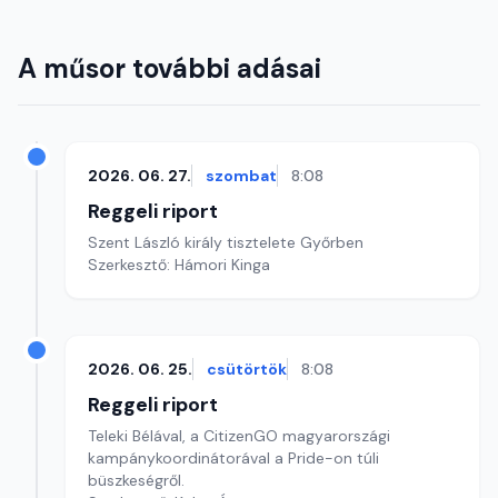
A műsor további adásai
2026. 06. 27.
szombat
8:08
Reggeli riport
Szent László király tisztelete Győrben
Szerkesztő: Hámori Kinga
2026. 06. 25.
csütörtök
8:08
Reggeli riport
Teleki Bélával, a CitizenGO magyarországi
kampánykoordinátorával a Pride-on túli
büszkeségről.