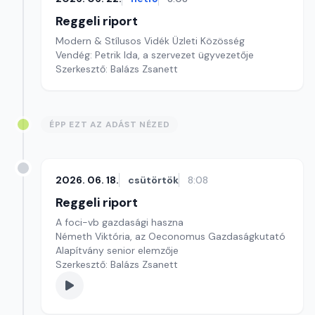
Reggeli riport
Modern & Stílusos Vidék Üzleti Közösség
Vendég: Petrik Ida, a szervezet ügyvezetője
Szerkesztő: Balázs Zsanett
ÉPP EZT AZ ADÁST NÉZED
2026. 06. 18.
csütörtök
8:08
Reggeli riport
A foci-vb gazdasági haszna
Németh Viktória, az Oeconomus Gazdaságkutató
Alapítvány senior elemzője
Szerkesztő: Balázs Zsanett