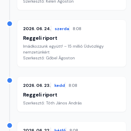
Szerkesztő: Kelen Ágoston
2026. 06. 24.
szerda
8:08
Reggeli riport
Imádkozzunk együtt! – 15 millió Üdvözlégy
nemzetünkért
Szerkesztő: Gőbel Ágoston
2026. 06. 23.
kedd
8:08
Reggeli riport
Szerkesztő: Tóth János András
2026. 06. 22.
hétfő
8:08