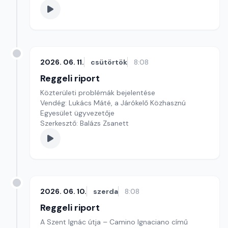
2026. 06. 11.
csütörtök
8:08
Reggeli riport
Közterületi problémák bejelentése
Vendég: Lukács Máté, a Járókelő Közhasznú
Egyesület ügyvezetője
Szerkesztő: Balázs Zsanett
2026. 06. 10.
szerda
8:08
Reggeli riport
A Szent Ignác útja – Camino Ignaciano című