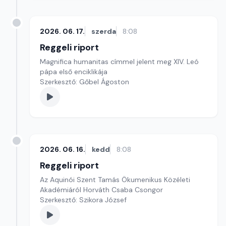
2026. 06. 17.
szerda
8:08
Reggeli riport
Magnifica humanitas címmel jelent meg XIV. Leó
pápa első enciklikája
Szerkesztő: Gőbel Ágoston
2026. 06. 16.
kedd
8:08
Reggeli riport
Az Aquinói Szent Tamás Ökumenikus Közéleti
Akadémiáról Horváth Csaba Csongor
Szerkesztő: Szikora József