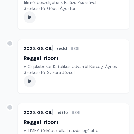
filmről beszélgetünk Balázs Zsuzsával
Szerkesztő: Gőbel Ágoston
2026. 06. 09.
kedd
8:08
Reggeli riport
A Csipkebokor Katolikus Udvarról Karcagi Ágnes
Szerkesztő: Szikora József
2026. 06. 08.
hétfő
8:08
Reggeli riport
A TIMEA térképes alkalmazás legújabb