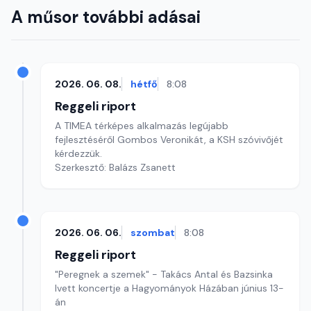
A műsor további adásai
2026. 06. 08.
hétfő
8:08
Reggeli riport
A TIMEA térképes alkalmazás legújabb
fejlesztéséről Gombos Veronikát, a KSH szóvivőjét
kérdezzük.
Szerkesztő: Balázs Zsanett
2026. 06. 06.
szombat
8:08
Reggeli riport
"Peregnek a szemek" - Takács Antal és Bazsinka
Ivett koncertje a Hagyományok Házában június 13-
án