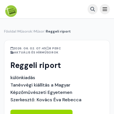
Főoldal
Műsorok
Műsor
Reggeli riport
2026. 06. 02. 07:45
8 PERC
AKTUÁLIS ÉS HÍRMŰSOROK
Reggeli riport
különkiadás
Tanévvégi kiállítás a Magyar
Képzőművészeti Egyetemen
Szerkesztő: Kovács Éva Rebecca