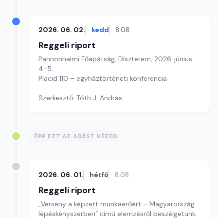
2026. 06. 02.
kedd
8:08
Reggeli riport
Pannonhalmi Főapátság, Díszterem, 2026. június
4-5.:
Placid 110 – egyháztörténeti konferencia
Szerkesztő: Tóth J. András
ÉPP EZT AZ ADÁST NÉZED
2026. 06. 01.
hétfő
8:08
Reggeli riport
„Verseny a képzett munkaerőért – Magyarország
lépéskényszerben” című elemzésről beszélgetünk.