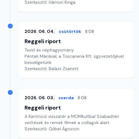
Szerkesztő: Hámori Kinga
2026. 06. 04.
csütörtök
8:08
Reggeli riport
Textil és néphagyomány
Péntek Máriával, a Toscaneria Kft. ügyvezetőjével
beszélgetünk
Szerkesztő: Balázs Zsanett
2026. 06. 03.
szerda
8:08
Reggeli riport
A Kertmozi visszatér a MOMkultba! Szabadtéri
vetítések és remek filmek a csillagok alatt.
Szerkesztő: Gőbel Ágoston