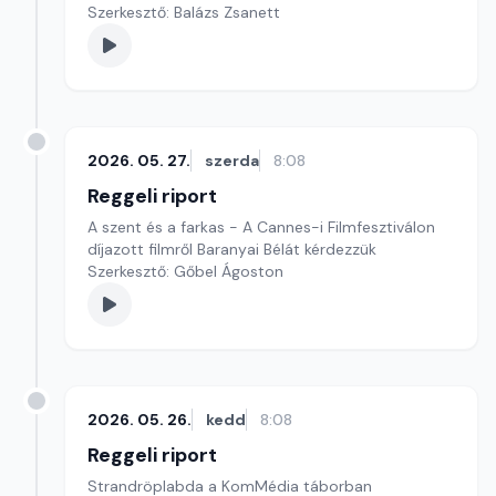
Szerkesztő: Balázs Zsanett
2026. 05. 27.
szerda
8:08
Reggeli riport
A szent és a farkas - A Cannes-i Filmfesztiválon
díjazott filmről Baranyai Bélát kérdezzük
Szerkesztő: Gőbel Ágoston
2026. 05. 26.
kedd
8:08
Reggeli riport
Strandröplabda a KomMédia táborban