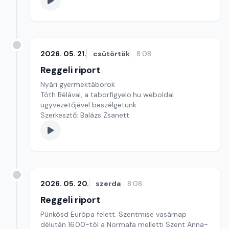
2026. 05. 21.
csütörtök
8:08
Reggeli riport
Nyári gyermektáborok
Tóth Bélával, a taborfigyelo.hu weboldal
ügyvezetőjével beszélgetünk.
Szerkesztő: Balázs Zsanett
2026. 05. 20.
szerda
8:08
Reggeli riport
Pünkösd Európa felett. Szentmise vasárnap
délután 16.00-tól a Normafa melletti Szent Anna-