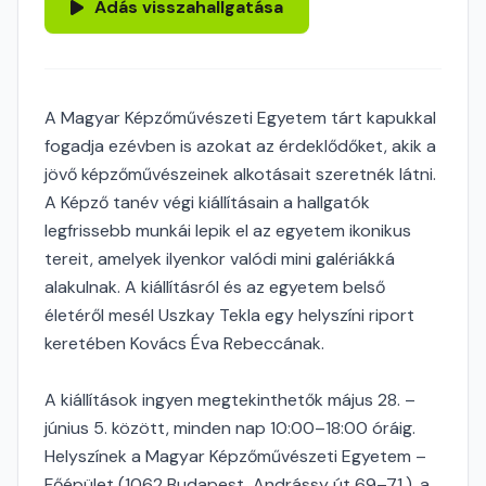
Adás visszahallgatása
A Magyar Képzőművészeti Egyetem tárt kapukkal
fogadja ezévben is azokat az érdeklődőket, akik a
jövő képzőművészeinek alkotásait szeretnék látni.
A Képző tanév végi kiállításain a hallgatók
legfrissebb munkái lepik el az egyetem ikonikus
tereit, amelyek ilyenkor valódi mini galériákká
alakulnak. A kiállításról és az egyetem belső
életéről mesél Uszkay Tekla egy helyszíni riport
keretében Kovács Éva Rebeccának.
A kiállítások ingyen megtekinthetők május 28. –
június 5. között, minden nap 10:00–18:00 óráig.
Helyszínek a Magyar Képzőművészeti Egyetem –
Főépület (1062 Budapest, Andrássy út 69–71.), a