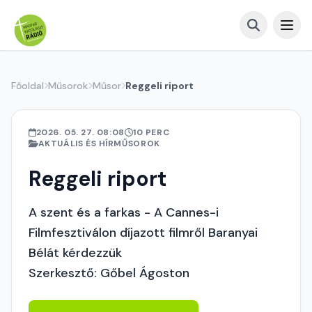
Főoldal
Műsorok
Műsor
Reggeli riport
2026. 05. 27. 08:08
10 PERC
AKTUÁLIS ÉS HÍRMŰSOROK
Reggeli riport
A szent és a farkas - A Cannes-i
Filmfesztiválon díjazott filmről Baranyai
Bélát kérdezzük
Szerkesztő: Gőbel Ágoston