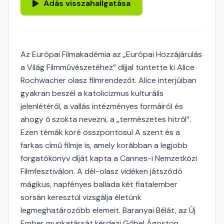
Adás visszahallgatása
Az Európai Filmakadémia az „Európai Hozzájárulás
a Világ Filmművészetéhez” díjjal tüntette ki Alice
Rochwacher olasz filmrendezőt. Alice interjúiban
gyakran beszél a katolicizmus kulturális
jelenlétéről, a vallás intézményes formáiról és
ahogy ő szokta nevezni, a „természetes hitről”.
Ezen témák köré összpontosul A szent és a
farkas című filmje is, amely korábban a legjobb
forgatókönyv díját kapta a Cannes-i Nemzetközi
Filmfesztiválon. A dél-olasz vidéken játszódó
mágikus, napfényes ballada két fiatalember
sorsán keresztül vizsgálja életünk
legmeghatározóbb elemeit. Baranyai Bélát, az Új
Ember munkatársát kérdezi Gőbel Ágoston.