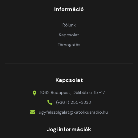
Információ
Rólunk
Kapcsolat
Támogatás
Kapcsolat
1062 Budapest, Délibáb u. 15.-17.
(+36 1) 255-3333
ugyfelszolgalat@katolikusradio.hu
Jogi információk