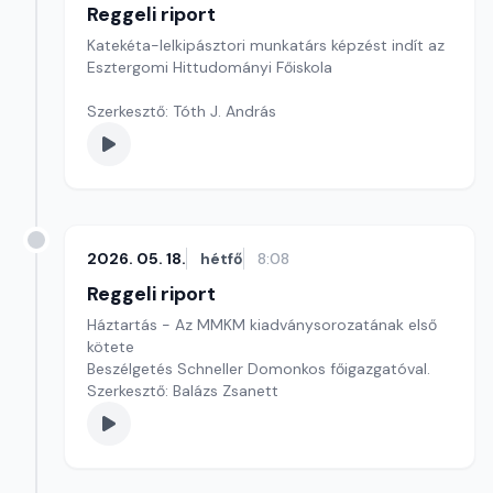
Reggeli riport
Katekéta-lelkipásztori munkatárs képzést indít az
Esztergomi Hittudományi Főiskola
Szerkesztő: Tóth J. András
2026. 05. 18.
hétfő
8:08
Reggeli riport
Háztartás - Az MMKM kiadványsorozatának első
kötete
Beszélgetés Schneller Domonkos főigazgatóval.
Szerkesztő: Balázs Zsanett