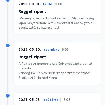
2026. 06. 01.
hétfő
8:08
Reggeli riport
„Verseny a képzett munkaerőért – Magyarország
lépéskényszerben” című elemzésről beszélgetünk.
Szerkesztő: Balázs Zsanett
2026. 05. 30.
szombat
8:08
Reggeli riport
A Puskás Arénában lesz a Bajnokok Ligája döntő
ma este
Vendégünk: Farkas Norbert sportkommentátor
Szerkesztő: Hámori Kinga
2026. 05. 28.
csütörtök
8:08