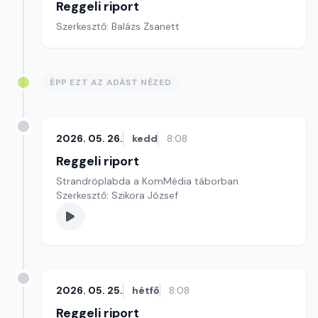
Reggeli riport
Szerkesztő: Balázs Zsanett
ÉPP EZT AZ ADÁST NÉZED
2026. 05. 26.
kedd
8:08
Reggeli riport
Strandröplabda a KomMédia táborban
Szerkesztő: Szikora József
2026. 05. 25.
hétfő
8:08
Reggeli riport