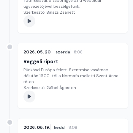
Tóth Bélával, a taborfigyelo.hu weboldal
ügyvezetőjével beszélgetünk.
Szerkesztő: Balázs Zsanett
2026. 05. 20.
szerda
8:08
Reggeli riport
Pünkösd Európa felett. Szentmise vasárnap
délután 16.00-tól a Normafa melletti Szent Anna-
réten.
Szerkesztő: Gőbel Ágoston
2026. 05. 19.
kedd
8:08