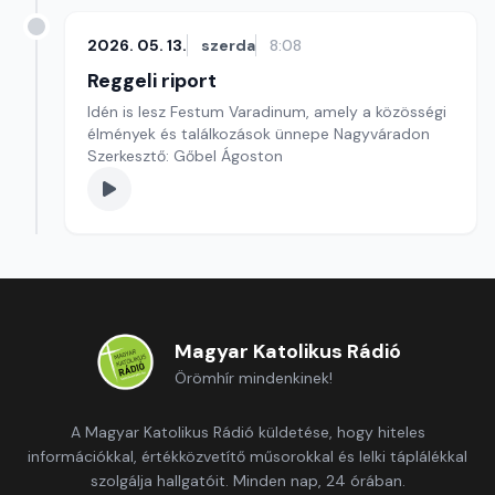
2026. 05. 13.
szerda
8:08
Reggeli riport
Idén is lesz Festum Varadinum, amely a közösségi
élmények és találkozások ünnepe Nagyváradon
Szerkesztő: Gőbel Ágoston
Magyar Katolikus Rádió
Örömhír mindenkinek!
A Magyar Katolikus Rádió küldetése, hogy hiteles
információkkal, értékközvetítő műsorokkal és lelki táplálékkal
szolgálja hallgatóit. Minden nap, 24 órában.