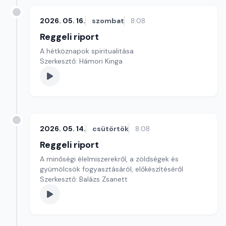
2026. 05. 16.
szombat
8:08
Reggeli riport
A hétköznapok spiritualitása
Szerkesztő: Hámori Kinga
2026. 05. 14.
csütörtök
8:08
Reggeli riport
A minőségi élelmiszerekről, a zöldségek és
gyümölcsök fogyasztásáról, előkészítéséről
Szerkesztő: Balázs Zsanett