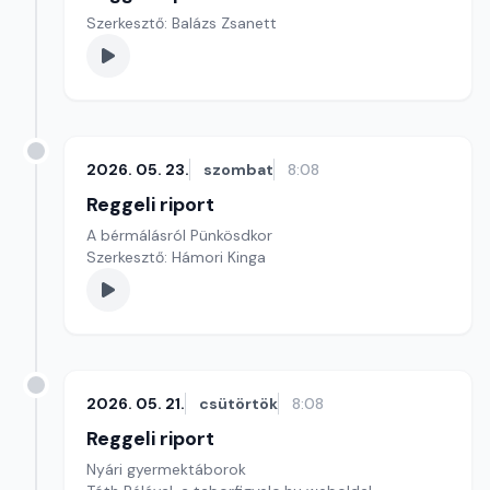
Szerkesztő: Balázs Zsanett
2026. 05. 23.
szombat
8:08
Reggeli riport
A bérmálásról Pünkösdkor
Szerkesztő: Hámori Kinga
2026. 05. 21.
csütörtök
8:08
Reggeli riport
Nyári gyermektáborok