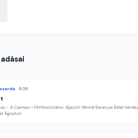
 adásai
szerda
8:08
rt
kas - A Cannes-i Filmfesztiválon díjazott filmről Baranyai Bélát kérde
el Ágoston