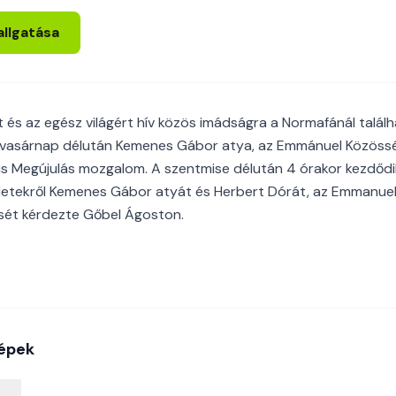
allgatása
 és az egész világért hív közös imádságra a Normafánál talál
vasárnap délután Kemenes Gábor atya, az Emmánuel Közöss
us Megújulás mozgalom. A szentmise délután 4 órakor kezdődik,
szletekről Kemenes Gábor atyát és Herbert Dórát, az Emmanue
ősét kérdezte Gőbel Ágoston.
épek