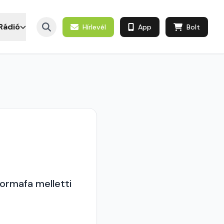
Rádió
Hírlevél
App
Bolt
ormafa melletti