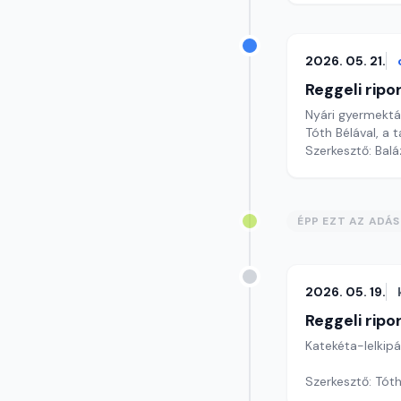
2026. 05. 21.
Reggeli ripo
Nyári gyermekt
Tóth Bélával, a 
Szerkesztő: Bal
ÉPP EZT AZ ADÁ
2026. 05. 19.
Reggeli ripo
Katekéta-lelkip
Szerkesztő: Tóth