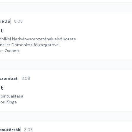
hétfő
8:08
rt
 MMKM kiadványsorozatának első kötete
neller Domonkos főigazgatóval.
ázs Zsanett
szombat
8:08
rt
iritualitása
ori Kinga
csütörtök
8:08