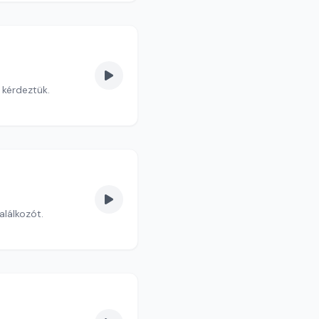
 kérdeztük.
lálkozót.