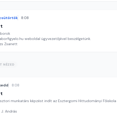
csütörtök
8:08
rt
áborok
taborfigyelo.hu weboldal ügyvezetőjével beszélgetünk.
ázs Zsanett
ST NÉZED
kedd
8:08
rt
ásztori munkatárs képzést indít az Esztergomi Hittudományi Főiskola
 J. András