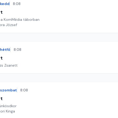
kedd
8:08
rt
 a KomMédia táborban
ora József
hétfő
8:08
rt
ázs Zsanett
szombat
8:08
rt
ünkösdkor
ori Kinga