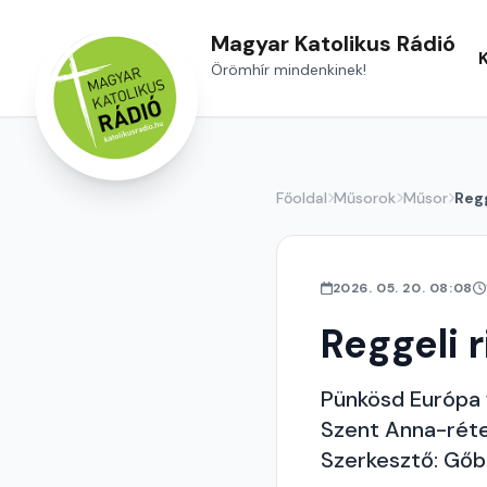
Magyar Katolikus Rádió
Örömhír mindenkinek!
Főoldal
Műsorok
Műsor
Regg
2026. 05. 20. 08:08
Reggeli r
Pünkösd Európa f
Szent Anna-réte
Szerkesztő: Gőb