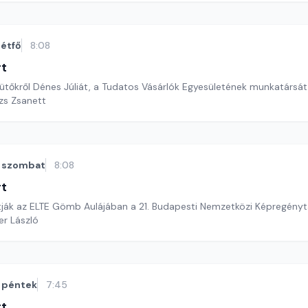
étfő
8:08
rt
sütőkről Dénes Júliát, a Tudatos Vásárlók Egyesületének munkatársát
ázs Zsanett
szombat
8:08
rt
tják az ELTE Gömb Aulájában a 21. Budapesti Nemzetközi Képregényta
er László
péntek
7:45
rt