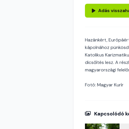
Adás visszah
Hazánkért, Európáért
kápolnához pünkösd
Katolikus Karizmatik
dicsőítés lesz. A ré
magyarországi felel
Fotó: Magyar Kurír
Kapcsolódó k