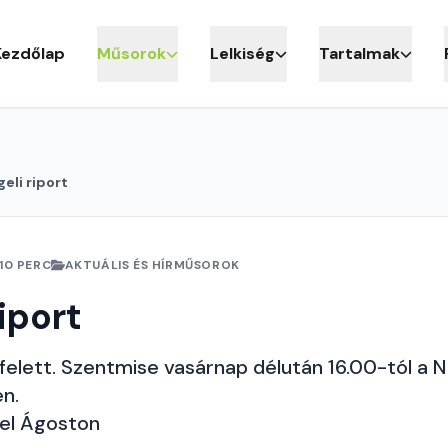
Kezdőlap
Műsorok
Lelkiség
Tartalmak
eli riport
10 PERC
AKTUÁLIS ÉS HÍRMŰSOROK
iport
elett. Szentmise vasárnap délután 16.00-tól a N
n.
el Ágoston