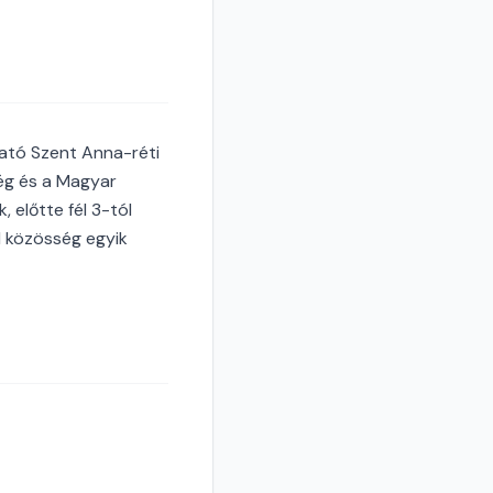
ható Szent Anna-réti
ég és a Magyar
 előtte fél 3-tól
l közösség egyik