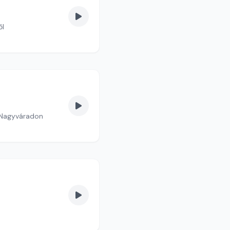
ől
e Nagyváradon