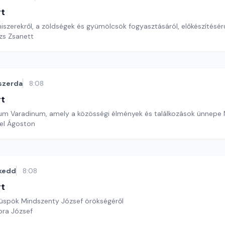
rt
iszerekről, a zöldségek és gyümölcsök fogyasztásáról, előkészítésér
ázs Zsanett
szerda
8:08
rt
stum Varadinum, amely a közösségi élmények és találkozások ünnep
el Ágoston
kedd
8:08
rt
 püspök Mindszenty József örökségéről
ora József