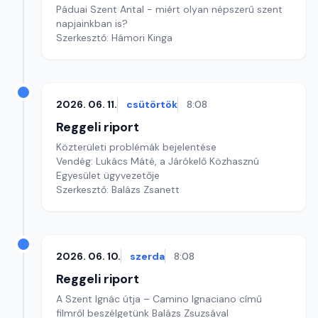
Páduai Szent Antal - miért olyan népszerű szent
napjainkban is?
Szerkesztő: Hámori Kinga
2026. 06. 11.
csütörtök
8:08
Reggeli riport
Közterületi problémák bejelentése
Vendég: Lukács Máté, a Járókelő Közhasznú
Egyesület ügyvezetője
Szerkesztő: Balázs Zsanett
2026. 06. 10.
szerda
8:08
Reggeli riport
A Szent Ignác útja – Camino Ignaciano című
filmről beszélgetünk Balázs Zsuzsával