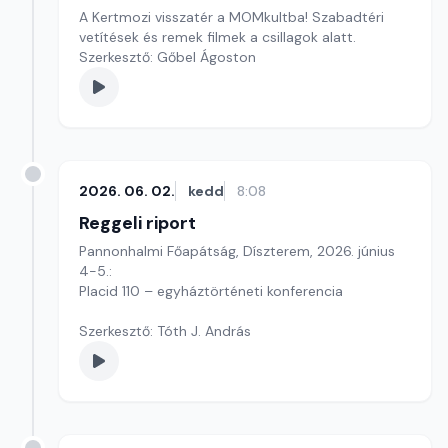
A Kertmozi visszatér a MOMkultba! Szabadtéri
vetítések és remek filmek a csillagok alatt.
Szerkesztő: Gőbel Ágoston
2026. 06. 02.
kedd
8:08
Reggeli riport
Pannonhalmi Főapátság, Díszterem, 2026. június
4-5.:
Placid 110 – egyháztörténeti konferencia
Szerkesztő: Tóth J. András