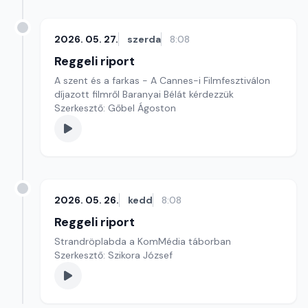
2026. 05. 27.
szerda
8:08
Reggeli riport
A szent és a farkas - A Cannes-i Filmfesztiválon
díjazott filmről Baranyai Bélát kérdezzük
Szerkesztő: Gőbel Ágoston
2026. 05. 26.
kedd
8:08
Reggeli riport
Strandröplabda a KomMédia táborban
Szerkesztő: Szikora József