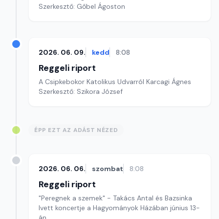
Szerkesztő: Gőbel Ágoston
2026. 06. 09.
kedd
8:08
Reggeli riport
A Csipkebokor Katolikus Udvarról Karcagi Ágnes
Szerkesztő: Szikora József
ÉPP EZT AZ ADÁST NÉZED
2026. 06. 06.
szombat
8:08
Reggeli riport
"Peregnek a szemek" - Takács Antal és Bazsinka
Ivett koncertje a Hagyományok Házában június 13-
án