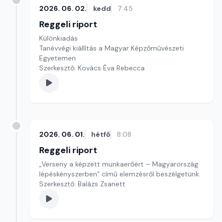
2026. 06. 02.
kedd
7:45
Reggeli riport
Különkiadás
Tanévvégi kiállítás a Magyar Képzőművészeti
Egyetemen
Szerkesztő: Kovács Éva Rebecca
2026. 06. 01.
hétfő
8:08
Reggeli riport
„Verseny a képzett munkaerőért – Magyarország
lépéskényszerben” című elemzésről beszélgetünk.
Szerkesztő: Balázs Zsanett