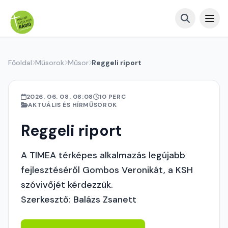
Főoldal
Műsorok
Műsor
Reggeli riport
2026. 06. 08. 08:08
10 PERC
AKTUÁLIS ÉS HÍRMŰSOROK
Reggeli riport
A TIMEA térképes alkalmazás legújabb
fejlesztéséről Gombos Veronikát, a KSH
szóvivőjét kérdezzük.
Szerkesztő: Balázs Zsanett