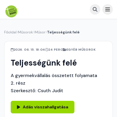
Főoldal
Műsorok
Műsor
Teljességünk felé
2026. 06. 15. 18:04
24 PERC
EGYÉB MŰSOROK
Teljességünk felé
A gyermekvállalás összetett folyamata
2. rész
Szerkesztő: Csuth Judit
Adás visszahallgatása