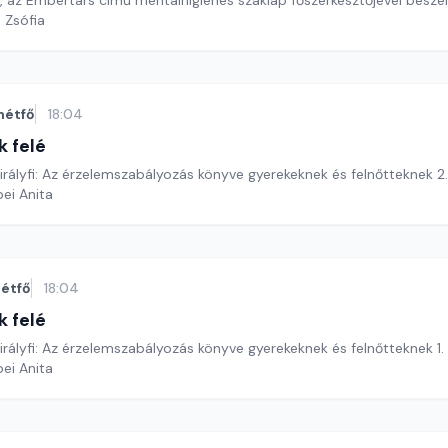
l, az Embertárs című mentálhigiénés szaklap főszerkesztőjével beszé
 Zsófia
hétfő
18:04
k felé
rályfi: Az érzelemszabályozás könyve gyerekeknek és felnőtteknek 2.
ei Anita
étfő
18:04
k felé
rályfi: Az érzelemszabályozás könyve gyerekeknek és felnőtteknek 1.
ei Anita