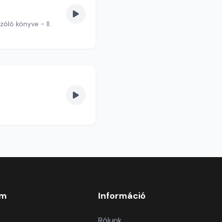
óló könyve - II.
om
Információ
Rólunk