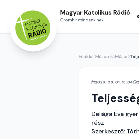
Magyar Katolikus Rádió
Örömhír mindenkinek!
Főoldal
Műsorok
Műsor
Telj
2026. 06. 01. 18:04
Teljessé
Deliága Éva gyer
rész
Szerkesztő: Tóth