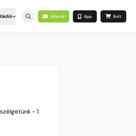
Rádió
Hírlevél
App
Bolt
zélgetünk - 1.