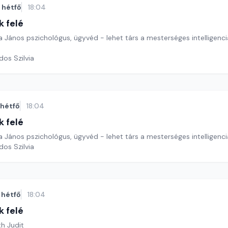
hétfő
18:04
k felé
János pszichológus, ügyvéd - lehet társ a mesterséges intelligencia
dos Szilvia
hétfő
18:04
k felé
János pszichológus, ügyvéd - lehet társ a mesterséges intelligencia
dos Szilvia
hétfő
18:04
k felé
th Judit