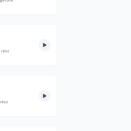
lgetünk
 rész
 rész