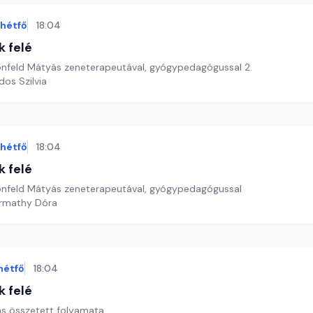
hétfő
18:04
k felé
nfeld Mátyás zeneterapeutával, gyógypedagógussal 2.
dos Szilvia
hétfő
18:04
k felé
nfeld Mátyás zeneterapeutával, gyógypedagógussal
armathy Dóra
hétfő
18:04
k felé
ás összetett folyamata