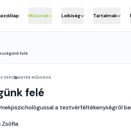
Kezdőlap
Műsorok
Lelkiség
Tartalmak
ességünk felé
24 PERC
EGYÉB MŰSOROK
günk felé
mekpszichológussal a testvérféltékenységről bes
 Zsófia