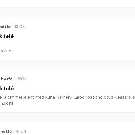
hétfő
18:04
k felé
th Judit
hétfő
18:04
k felé
l a címmel jelent meg Kuna-Várhelyi Gábor pszichológus kiégésről sz
 Zsófia
hétfő
18:04