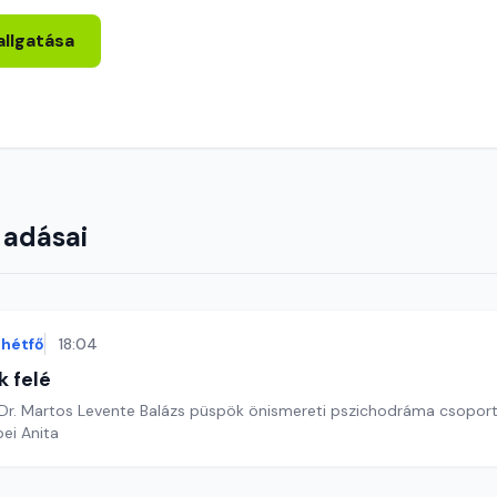
allgatása
 adásai
hétfő
18:04
k felé
 Dr. Martos Levente Balázs püspök önismereti pszichodráma csoport
ei Anita