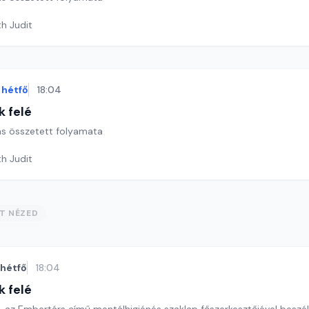
th Judit
hétfő
18:04
k felé
ás összetett folyamata
th Judit
ST NÉZED
hétfő
18:04
k felé