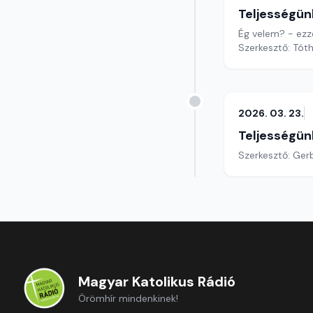
Teljességün
Ég velem? - ezze
Szerkesztő: Tóth
2026. 03. 23.
Teljességün
Szerkesztő: Gerb
Magyar Katolikus Rádió
Örömhír mindenkinek!