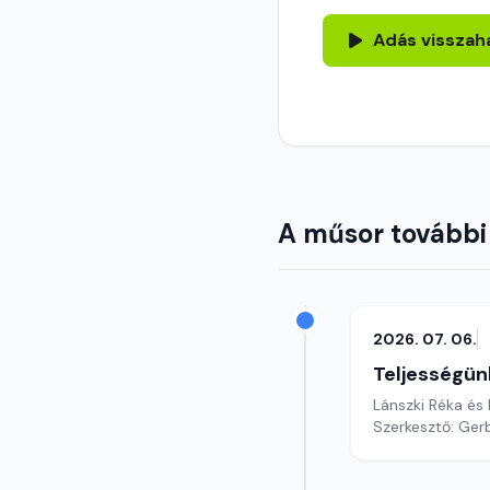
Adás visszah
A műsor további
2026. 07. 06.
Teljességün
Lánszki Réka és
Szerkesztő: Gerb