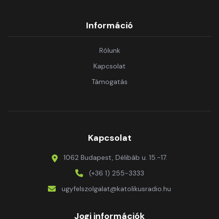
Információ
Rólunk
Kapcsolat
Támogatás
Kapcsolat
1062 Budapest, Délibáb u. 15.-17.
(+36 1) 255-3333
ugyfelszolgalat@katolikusradio.hu
Jogi információk