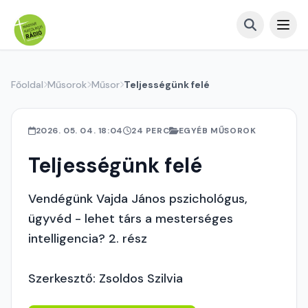
Főoldal
Műsorok
Műsor
Teljességünk felé
2026. 05. 04. 18:04
24 PERC
EGYÉB MŰSOROK
Teljességünk felé
Vendégünk Vajda János pszichológus,
ügyvéd - lehet társ a mesterséges
intelligencia? 2. rész
Szerkesztő: Zsoldos Szilvia