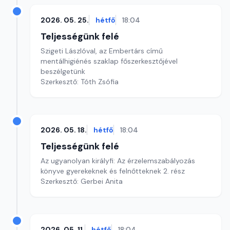
2026. 05. 25.
hétfő
18:04
Teljességünk felé
Szigeti Lászlóval, az Embertárs című
mentálhigiénés szaklap főszerkesztőjével
beszélgetünk
Szerkesztő: Tóth Zsófia
2026. 05. 18.
hétfő
18:04
Teljességünk felé
Az ugyanolyan királyfi: Az érzelemszabályozás
könyve gyerekeknek és felnőtteknek 2. rész
Szerkesztő: Gerbei Anita
2026. 05. 11.
hétfő
18:04