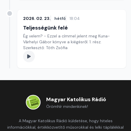
2026. 02. 23.
hétfő
18:04
Teljességünk felé
Ég velem? - Ezzel a címmel jelent meg Kuna-
Várhelyi Gábor könyve a kiégésről. 1. rész.
Szerkesztő: Tóth Zsófia
Magyar Katolikus Rádió
Örömhír mindenkinek!
A Magyar Katolikus Rádió küldetése, hogy hiteles
információkkal, értékközvetítő műsorokkal és lelki táplálékkal