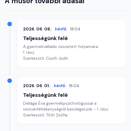
A műsor további adásai
2026. 06. 08.
hétfő
18:04
Teljességünk felé
A gyermekvállalás összetett folyamata
1. rész
Szerkesztő: Csuth Judit
2026. 06. 01.
hétfő
18:04
Teljességünk felé
Deliága Éva gyermekpszichológussal a
testvérféltékenységről beszélgetünk - 1. rész
Szerkesztő: Tóth Zsófia