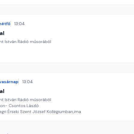
hétfő
13:04
al
nt István Rádió műsorából
vasárnap
13:04
al
nt István Rádió műsorából
pon- Csontos László
z egri Érseki Szent József Kollégiumban,ima