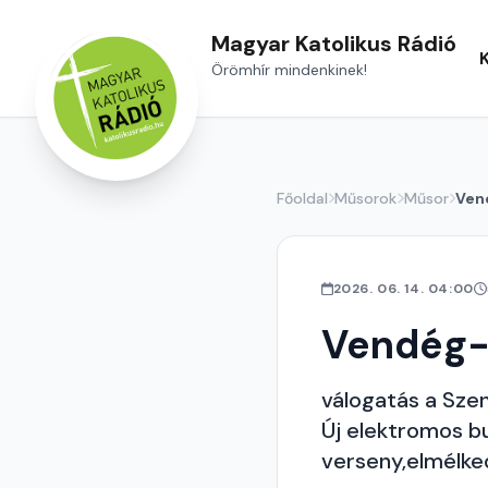
Magyar Katolikus Rádió
Örömhír mindenkinek!
Főoldal
Műsorok
Műsor
Ven
2026. 06. 14. 04:00
Vendég-
válogatás a Sze
Új elektromos b
verseny,elmélk