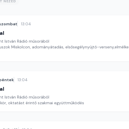
ST NÉZED
szombat
13:04
al
nt István Rádió műsorából
uszok Miskolcon, adományátadás, elsősegélynyújtó-verseny,elmélk
péntek
13:04
al
nt István Rádió műsorából
kör, oktatást érintő szakmai együttműködés