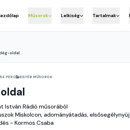
Kezdőlap
Műsorok
Lelkiség
Tartalmak
dég-oldal
54 PERC
EGYÉB MŰSOROK
oldal
nt István Rádió műsorából
uszok Miskolcon, adományátadás, elsősegélynyúj
edés - Kormos Csaba