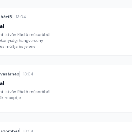
hétfő
13:04
al
nt István Rádió műsorából
tékonysági hangverseny
és múltja és jelene
vasárnap
13:04
al
nt István Rádió műsorából
ák receptje
szombat
13:04