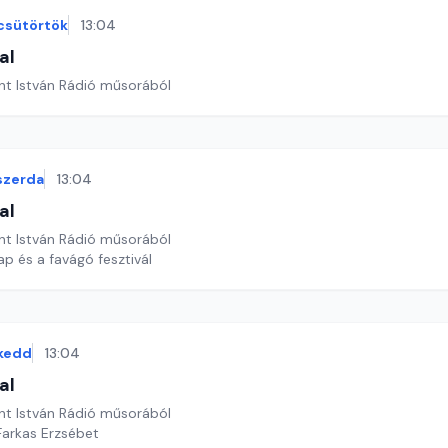
csütörtök
13:04
al
nt István Rádió műsorából
szerda
13:04
al
nt István Rádió műsorából
ap és a favágó fesztivál
kedd
13:04
al
nt István Rádió műsorából
Farkas Erzsébet