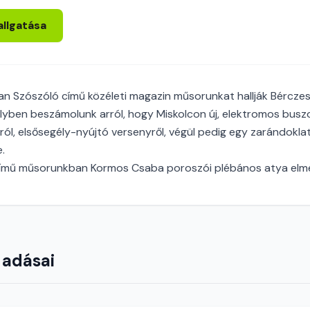
allgatása
an Szószóló című közéleti magazin műsorunkat hallják Bércze
yben beszámolunk arról, hogy Miskolcon új, elektromos busz
l, elsősegély-nyújtó versenyről, végül pedig egy zarándokla
.
című műsorunkban Kormos Csaba poroszói plébános atya elmél
 adásai