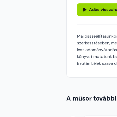
Adás visszah
Mai összeállításunkb
szerkesztésében, mel
lesz adományátadásró
könyvet mutatunk be
Ezután Lélek szava 
A műsor további