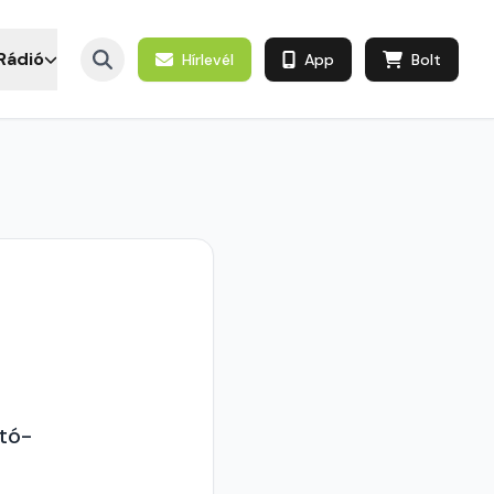
Rádió
Hírlevél
App
Bolt
tó-