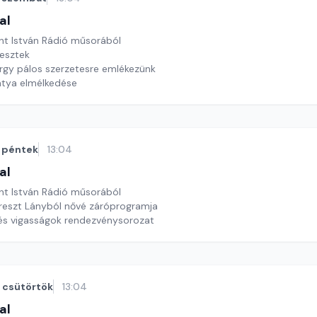
al
nt István Rádió műsorából
resztek
rgy pálos szerzetesre emlékezünk
tya elmélkedése
péntek
13:04
al
nt István Rádió műsorából
reszt Lányból nővé záróprogramja
és vigasságok rendezvénysorozat
csütörtök
13:04
al