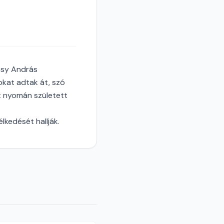
ssy András
okat adtak át, szó
t nyomán született
kedését hallják.