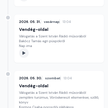
2026. 05. 31.
vasárnap
13:04
Vendég-oldal
Válogatás a Szent István Rádió műsorából
Bakócz Tamás egri püspökről
Nap ima
2026. 05. 30.
szombat
13:04
Vendég-oldal
Válogatás a Szent István Rádió műsorából
zempléni turizmus, Vöröskereszt elismerései, szőlő,
könyv
Kormos Csaba poroszlói plébános