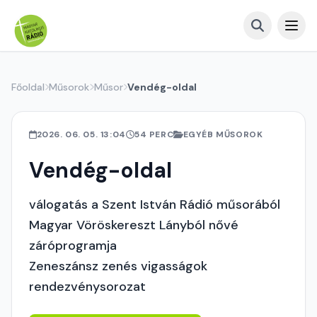
Főoldal
Műsorok
Műsor
Vendég-oldal
2026. 06. 05. 13:04
54 PERC
EGYÉB MŰSOROK
Vendég-oldal
válogatás a Szent István Rádió műsorából
Magyar Vöröskereszt Lányból nővé
záróprogramja
Zeneszánsz zenés vigasságok
rendezvénysorozat