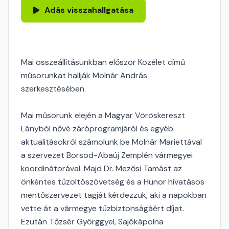
Adás visszahallgatása
Mai összeállításunkban először Közélet című
műsorunkat hallják Molnár András
szerkesztésében.
Mai műsorunk elején a Magyar Vöröskereszt
Lányból nővé záróprogramjáról és egyéb
aktualitásokról számolunk be Molnár Mariettával
a szervezet Borsod-Abaúj Zemplén vármegyei
koordinátorával. Majd Dr. Mezősi Tamást az
önkéntes tűzoltószövetség és a Hunor hivatásos
mentőszervezet tagját kérdezzük, aki a napokban
vette át a vármegye tűzbiztonságáért díjat.
Ezután Tőzsér Györggyel, Sajókápolna