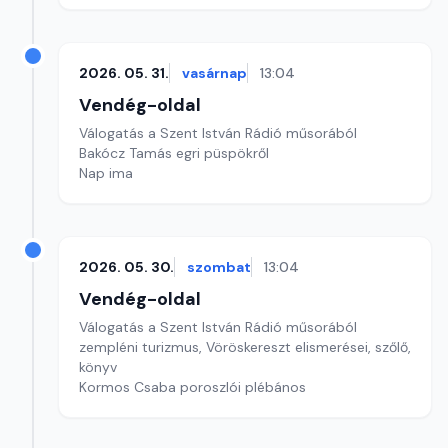
2026. 05. 31.
vasárnap
13:04
Vendég-oldal
Válogatás a Szent István Rádió műsorából
Bakócz Tamás egri püspökről
Nap ima
2026. 05. 30.
szombat
13:04
Vendég-oldal
Válogatás a Szent István Rádió műsorából
zempléni turizmus, Vöröskereszt elismerései, szőlő,
könyv
Kormos Csaba poroszlói plébános