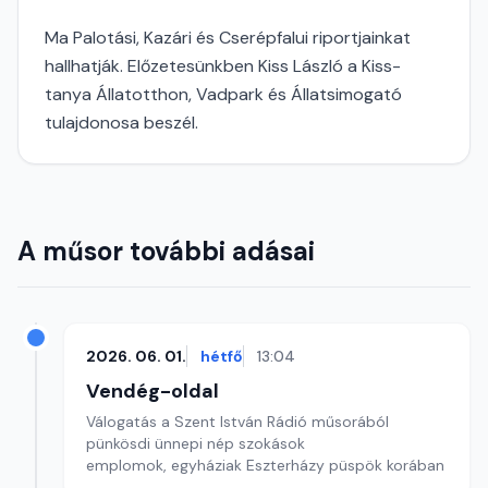
Ma Palotási, Kazári és Cserépfalui riportjainkat
hallhatják. Előzetesünkben Kiss László a Kiss-
tanya Állatotthon, Vadpark és Állatsimogató
tulajdonosa beszél.
A műsor további adásai
2026. 06. 01.
hétfő
13:04
Vendég-oldal
Válogatás a Szent István Rádió műsorából
pünkösdi ünnepi nép szokások
emplomok, egyháziak Eszterházy püspök korában