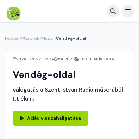
Főoldal
Műsorok
Műsor
Vendég-oldal
2026. 05. 27. 13:04
54 PERC
EGYÉB MŰSOROK
Vendég-oldal
válogatás a Szent István Rádió műsorából
Itt élünk
Adás visszahallgatása