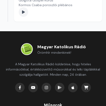
Golgota Gospel Kórus
Kormos Csaba poroszlói plébános
Magyar Katolikus Rádió
Örömhír mindenkinek!
A Magyar Katolikus Rádió küldetése, hogy hiteles
információkkal, értékközvetítő műsorokkal és lelki táplálékkal
szolgálja hallgatóit. Minden nap, 24 órában.
Műsorok