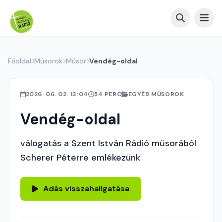
Főoldal
Műsorok
Műsor
Vendég-oldal
2026. 06. 02. 13:04
54 PERC
EGYÉB MŰSOROK
Vendég-oldal
válogatás a Szent István Rádió műsorából
Scherer Péterre emlékezünk
Adás visszahallgatása