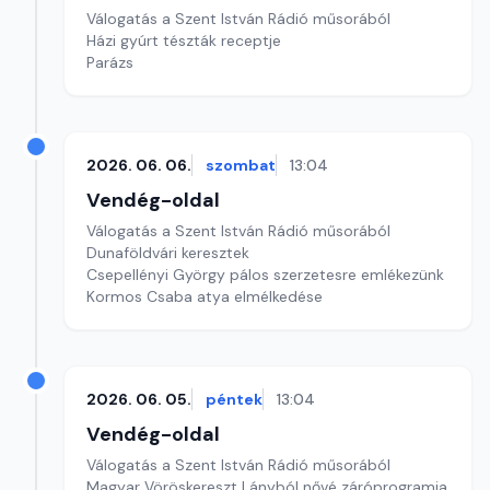
Válogatás a Szent István Rádió műsorából
Házi gyúrt tészták receptje
Parázs
2026. 06. 06.
szombat
13:04
Vendég-oldal
Válogatás a Szent István Rádió műsorából
Dunaföldvári keresztek
Csepellényi György pálos szerzetesre emlékezünk
Kormos Csaba atya elmélkedése
2026. 06. 05.
péntek
13:04
Vendég-oldal
Válogatás a Szent István Rádió műsorából
Magyar Vöröskereszt Lányból nővé záróprogramja