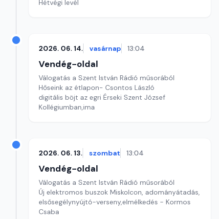
Hétvégi levél
2026. 06. 14.
vasárnap
13:04
Vendég-oldal
Válogatás a Szent István Rádió műsorából
Hőseink az étlapon- Csontos László
digitális böjt az egri Érseki Szent József
Kollégiumban,ima
2026. 06. 13.
szombat
13:04
Vendég-oldal
Válogatás a Szent István Rádió műsorából
Új elektromos buszok Miskolcon, adományátadás,
elsősegélynyújtó-verseny,elmélkedés - Kormos
Csaba