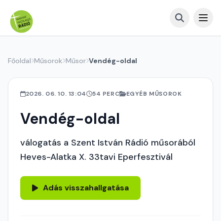
Főoldal
Műsorok
Műsor
Vendég-oldal
2026. 06. 10. 13:04
54 PERC
EGYÉB MŰSOROK
Vendég-oldal
válogatás a Szent István Rádió műsorából
Heves-Alatka X. 33tavi Eperfesztivál
Adás visszahallgatása