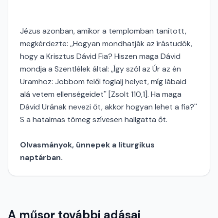
Jézus azonban, amikor a templomban tanított,
megkérdezte: ,,Hogyan mondhatják az írástudók,
hogy a Krisztus Dávid Fia? Hiszen maga Dávid
mondja a Szentlélek által: ,,Így szól az Úr az én
Uramhoz: Jobbom felől foglalj helyet, míg lábaid
alá vetem ellenségeidet'' [Zsolt 110,1]. Ha maga
Dávid Urának nevezi őt, akkor hogyan lehet a fia?''
S a hatalmas tömeg szívesen hallgatta őt.
Olvasmányok, ünnepek a liturgikus
naptárban.
A műsor további adásai