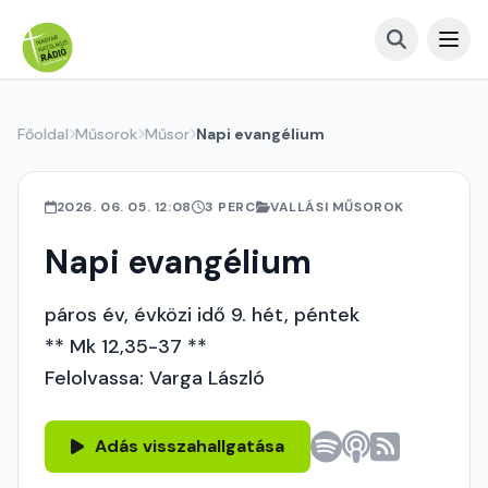
Főoldal
Műsorok
Műsor
Napi evangélium
2026. 06. 05. 12:08
3 PERC
VALLÁSI MŰSOROK
Napi evangélium
páros év, évközi idő 9. hét, péntek
** Mk 12,35-37 **
Felolvassa: Varga László
Adás visszahallgatása