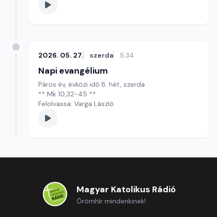
2026. 05. 27.
szerda
5:34
Napi evangélium
Páros év, évközi idő 8. hét, szerda
** Mk 10,32-45 **
Felolvassa: Varga László
Magyar Katolikus Rádió
Örömhír mindenkinek!