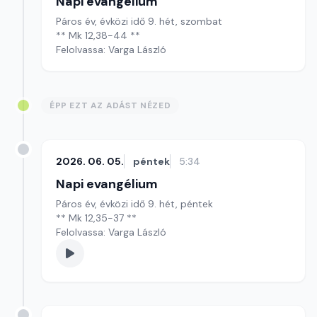
Napi evangélium
Páros év, évközi idő 9. hét, szombat
** Mk 12,38-44 **
Felolvassa: Varga László
ÉPP EZT AZ ADÁST NÉZED
2026. 06. 05.
péntek
5:34
Napi evangélium
Páros év, évközi idő 9. hét, péntek
** Mk 12,35-37 **
Felolvassa: Varga László