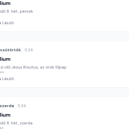
lium
 idő 8. hét, péntek
a László
csütörtök
5:34
lium
özi idő Jézus Krisztus, az örök főpap
**
a László
szerda
5:34
lium
idő 8. hét, szerda
**