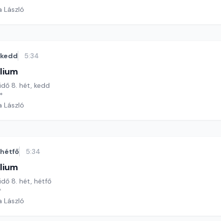
a László
kedd
5:34
lium
 idő 8. hét, kedd
*
a László
hétfő
5:34
lium
idő 8. hét, hétfő
*
a László