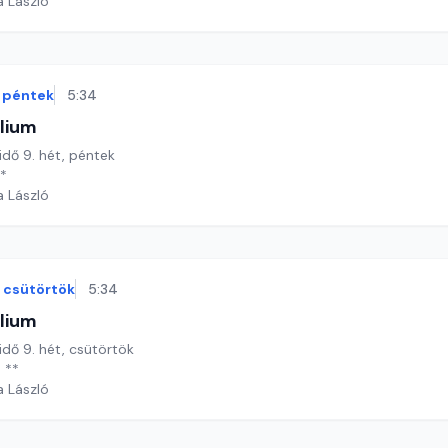
a László
péntek
5:34
lium
 idő 9. hét, péntek
**
a László
csütörtök
5:34
lium
 idő 9. hét, csütörtök
 **
a László