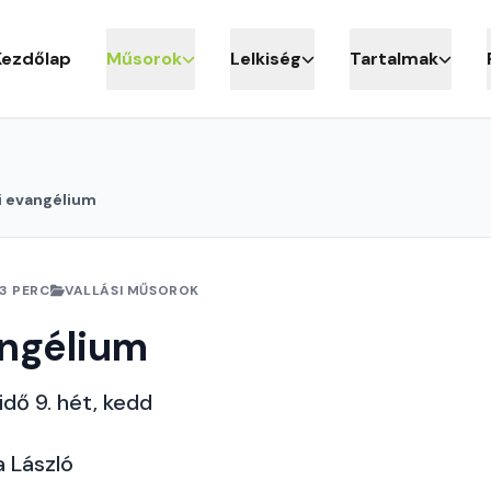
Kezdőlap
Műsorok
Lelkiség
Tartalmak
i evangélium
3 PERC
VALLÁSI MŰSOROK
angélium
idő 9. hét, kedd
a László