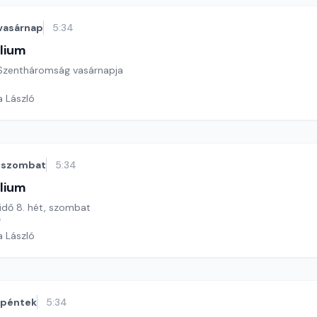
vasárnap
5:34
lium
ő Szentháromság vasárnapja
a László
szombat
5:34
lium
 idő 8. hét, szombat
*
a László
péntek
5:34