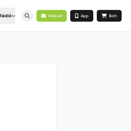
Rádió
Hírlevél
App
Bolt