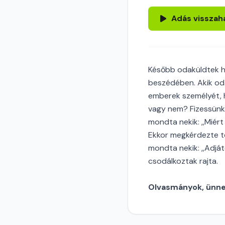
Adás visszah
Később odaküldtek h
beszédében. Akik oda
emberek személyét, h
vagy nem? Fizessünk 
mondta nekik: ,,Miér
Ekkor megkérdezte tőlü
mondta nekik: ,,Adját
csodálkoztak rajta.
Olvasmányok, ünnep