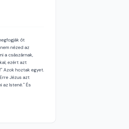
megfogják őt
s nem nézed az
ni a császárnak,
al, ezért azt
'' Azok hoztak egyet.
' Erre Jézus azt
az Istené.'' És