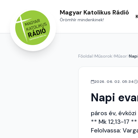
Magyar Katolikus Rádió
Örömhír mindenkinek!
Főoldal
Műsorok
Műsor
Nap
2026. 06. 02. 05:34
Napi ev
páros év, évközi 
** Mk 12,13-17 **
Felolvassa: Varg