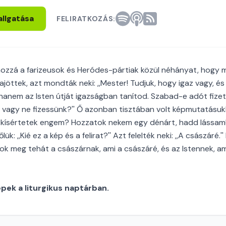
allgatása
FELIRATKOZÁS:
ozzá a farizeusok és Heródes-pártiak közül néhányat, hogy 
jöttek, azt mondták neki: ,,Mester! Tudjuk, hogy igaz vagy, é
anem az Isten útját igazságban tanítod. Szabad-e adót fizet
vagy ne fizessünk?'' Ő azonban tisztában volt képmutatásukk
t kísértetek engem? Hozzatok nekem egy dénárt, hadd lássam!
k: ,,Kié ez a kép és a felirat?'' Azt felelték neki: ,,A császáré.'
ok meg tehát a császárnak, ami a császáré, és az Istennek, ami 
ek a liturgikus naptárban.