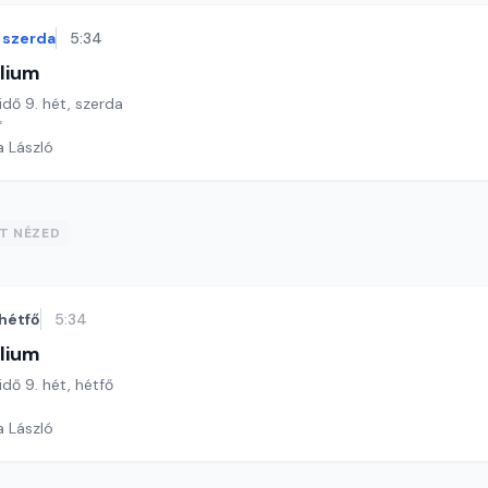
szerda
5:34
lium
idő 9. hét, szerda
*
a László
ST NÉZED
hétfő
5:34
lium
idő 9. hét, hétfő
a László