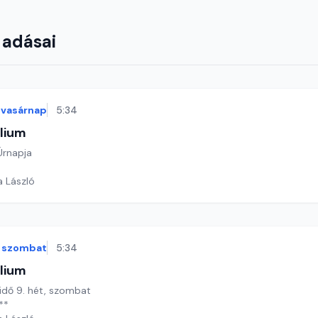
 adásai
vasárnap
5:34
lium
 Úrnapja
a László
szombat
5:34
lium
 idő 9. hét, szombat
**