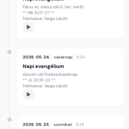
Páros év, évközi idő 8. hét, hétfő
** Mk 10,17-27 **
Felolvassa: Varga László
2026. 05. 24.
vasárnap
5:34
Napi evangélium
Húsvéti idő Pünkösdvasárnap
** Jn 20,19-23 **
Felolvassa: Varga László
2026. 05. 23.
szombat
5:34