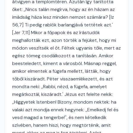
átvigyen a templomtéren. Azután így tanította
őket: ,,Nincs talán megírva, hogy az én házam az
imádság háza lesz minden nemzet számára? [Iz
56,7] Ti pedig rablók barlangjává tettétek azt.'
[Jer 7,11] Mikor a főpapok és az írástudók
meghallották ezt, azon törték a fejüket, hogy mi
módon veszítsék el őt. Féltek ugyanis tőle, mert az
egész tömeg csodálkozott a tanításán. Amikor
beesteledett, kiment a városból. Másnap reggel,
amikor elmentek a fügefa mellett, látták, hogy
tőből kiszáradt. Péter visszaemlékezett, és azt
mondta neki: ,,Rabbi, nézd, a fügefa, amelyet
megátkoztál, kiszáradt.' Jézus ezt felelte nekik:
,,Higgyetek Istenben! Bizony, mondom nektek: ha
valaki azt mondja ennek hegynek: ,,Emelkedj fel és
vesd magad a tengerbe!'', és nem kételkedik
szívében, hanem hiszi, hogy megtörténik, amit
mond, akkor az meg is fog történni. Azért