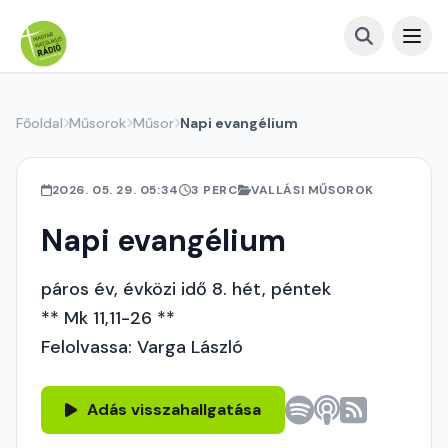
Főoldal
Műsorok
Műsor
Napi evangélium
2026. 05. 29. 05:34
3 PERC
VALLÁSI MŰSOROK
Napi evangélium
páros év, évközi idő 8. hét, péntek
** Mk 11,11-26 **
Felolvassa: Varga László
Adás visszahallgatása