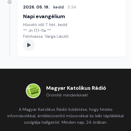
2026. 05. 19.
kedd
5:34
Napi evangélium
Húsvéti idő 7. hét, kedd
** Jn 17,1-11a **
Felolvassa: Varga László
Magyar Katolikus Rádió
Örömhír mindenkinek!
A Magyar Katolikus Rádió küldetése, hogy hiteles
információkkal, értékközvetítő műsorokkal és lelki táplálékkal
szolgálja hallgatóit. Minden nap, 24 órában.