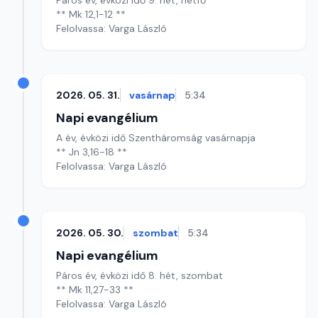
Páros év, évközi idő 9. hét, hétfő
** Mk 12,1-12 **
Felolvassa: Varga László
2026. 05. 31.
vasárnap
5:34
Napi evangélium
A év, évközi idő Szentháromság vasárnapja
** Jn 3,16-18 **
Felolvassa: Varga László
2026. 05. 30.
szombat
5:34
Napi evangélium
Páros év, évközi idő 8. hét, szombat
** Mk 11,27-33 **
Felolvassa: Varga László