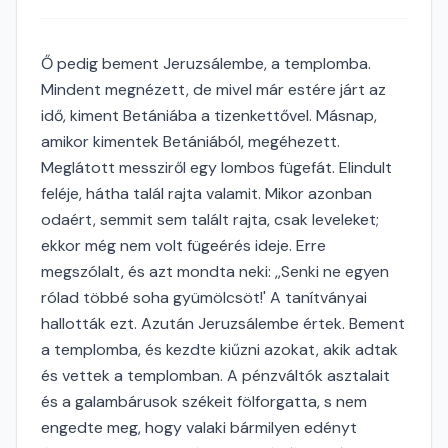
Ő pedig bement Jeruzsálembe, a templomba.
Mindent megnézett, de mivel már estére járt az
idő, kiment Betániába a tizenkettővel. Másnap,
amikor kimentek Betániából, megéhezett.
Meglátott messziről egy lombos fügefát. Elindult
feléje, hátha talál rajta valamit. Mikor azonban
odaért, semmit sem talált rajta, csak leveleket;
ekkor még nem volt fügeérés ideje. Erre
megszólalt, és azt mondta neki: ,,Senki ne egyen
rólad többé soha gyümölcsöt!' A tanítványai
hallották ezt. Azután Jeruzsálembe értek. Bement
a templomba, és kezdte kiűzni azokat, akik adtak
és vettek a templomban. A pénzváltók asztalait
és a galambárusok székeit fölforgatta, s nem
engedte meg, hogy valaki bármilyen edényt