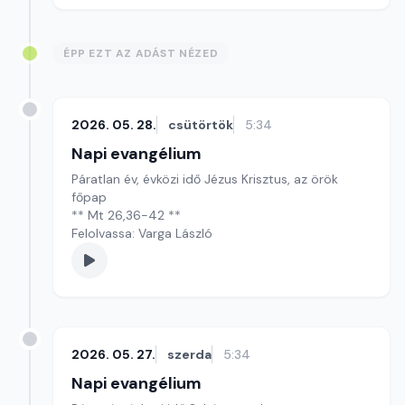
ÉPP EZT AZ ADÁST NÉZED
2026. 05. 28.
csütörtök
5:34
Napi evangélium
Páratlan év, évközi idő Jézus Krisztus, az örök
főpap
** Mt 26,36-42 **
Felolvassa: Varga László
2026. 05. 27.
szerda
5:34
Napi evangélium