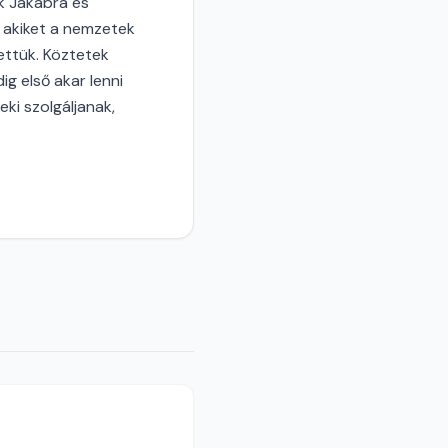
ek Jakabra és
 akiket a nemzetek
ettük. Köztetek
ig első akar lenni
eki szolgáljanak,