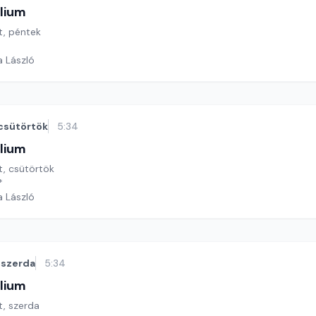
lium
ét, péntek
a László
csütörtök
5:34
lium
ét, csütörtök
*
a László
szerda
5:34
lium
t, szerda