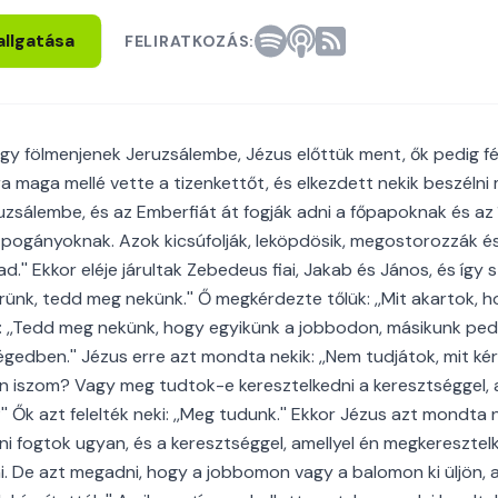
allgatása
FELIRATKOZÁS:
ogy fölmenjenek Jeruzsálembe, Jézus előttük ment, ők pedig f
ra maga mellé vette a tizenkettőt, és elkezdett nekik beszélni m
ruzsálembe, és az Emberfiát át fogják adni a főpapoknak és az 
 a pogányoknak. Azok kicsúfolják, leköpdösik, megostorozzák é
'' Ekkor eléje járultak Zebedeus fiai, Jakab és János, és így s
érünk, tedd meg nekünk.'' Ő megkérdezte tőlük: ,,Mit akartok,
ék: ,,Tedd meg nekünk, hogy egyikünk a jobbodon, másikunk ped
gedben.'' Jézus erre azt mondta nekik: ,,Nem tudjátok, mit kér
n iszom? Vagy meg tudtok-e keresztelkedni a keresztséggel, a
Ők azt felelték neki: ,,Meg tudunk.'' Ekkor Jézus azt mondta n
ni fogtok ugyan, és a keresztséggel, amellyel én megkeresztel
i. De azt megadni, hogy a jobbomon vagy a balomon ki üljön, 