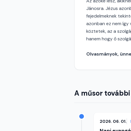
Az azoké lesz, akikne
Jánosra. Jézus azonb
fejedelmeknek tekint
azonban ez nem így va
köztetek, az a szolgá
hanem hogy ő szolgálj
Olvasmányok, ünnep
A műsor további
2026. 06. 01.
Napi evangé