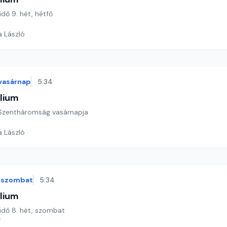
idő 9. hét, hétfő
a László
vasárnap
5:34
lium
ő Szentháromság vasárnapja
a László
szombat
5:34
lium
 idő 8. hét, szombat
*