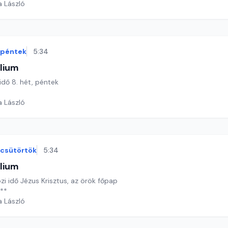
a László
péntek
5:34
lium
 idő 8. hét, péntek
a László
csütörtök
5:34
lium
özi idő Jézus Krisztus, az örök főpap
**
a László