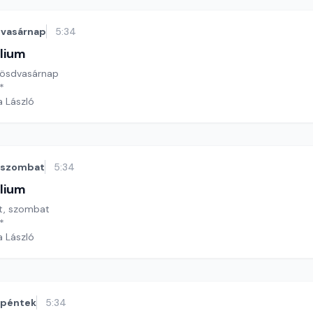
vasárnap
5:34
lium
kösdvasárnap
*
a László
szombat
5:34
lium
ét, szombat
*
a László
péntek
5:34