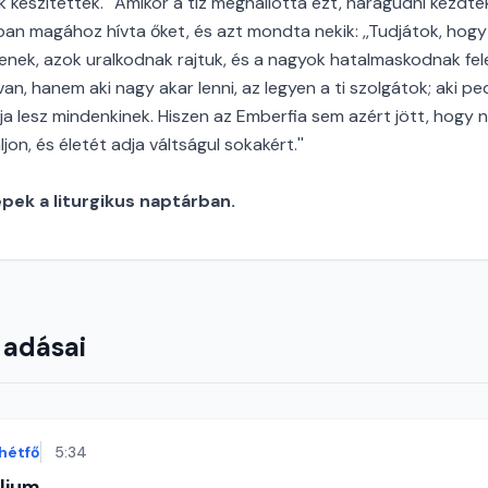
k készítették.'' Amikor a tíz meghallotta ezt, haragudni kezdt
an magához hívta őket, és azt mondta nekik: ,,Tudjátok, hogy
enek, azok uralkodnak rajtuk, és a nagyok hatalmaskodnak fel
n, hanem aki nagy akar lenni, az legyen a ti szolgátok; aki ped
ja lesz mindenkinek. Hiszen az Emberfia sem azért jött, hogy n
on, és életét adja váltságul sokakért.''
ek a liturgikus naptárban.
 adásai
hétfő
5:34
lium