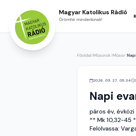
Magyar Katolikus Rádió
Örömhír mindenkinek!
Főoldal
Műsorok
Műsor
Nap
2026. 05. 27. 05:34
Napi ev
páros év, évközi 
** Mk 10,32-45 
Felolvassa: Varg