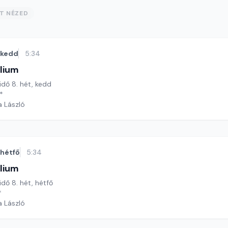
ST NÉZED
kedd
5:34
lium
 idő 8. hét, kedd
*
a László
hétfő
5:34
lium
idő 8. hét, hétfő
*
a László