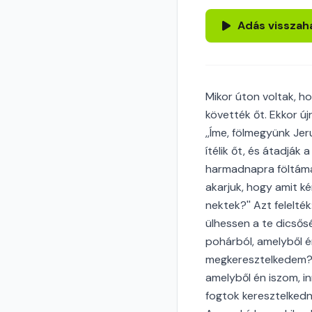
Adás visszah
Mikor úton voltak, h
követték őt. Ekkor új
,,Íme, fölmegyünk Je
ítélik őt, és átadják
harmadnapra föltámad.
akarjuk, hogy amit k
nektek?'' Azt felelt
ülhessen a te dicsősé
pohárból, amelyből é
megkeresztelkedem?'' 
amelyből én iszom, in
fogtok keresztelkedn