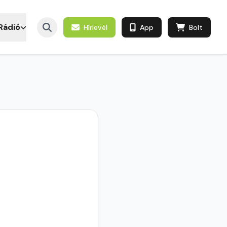
Rádió
Hírlevél
App
Bolt