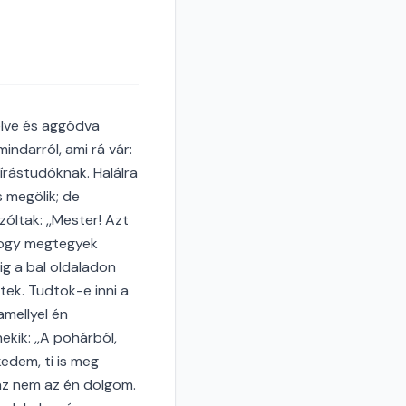
élve és aggódva
indarról, ami rá vár:
írástudóknak. Halálra
s megölik; de
zóltak: ,,Mester! Azt
 hogy megtegyek
ig a bal oldaladon
tek. Tudtok-e inni a
mellyel én
ekik: ,,A pohárból,
kedem, ti is meg
az nem az én dolgom.