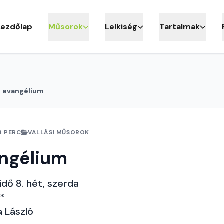
Kezdőlap
Műsorok
Lelkiség
Tartalmak
i evangélium
3 PERC
VALLÁSI MŰSOROK
angélium
idő 8. hét, szerda
**
a László