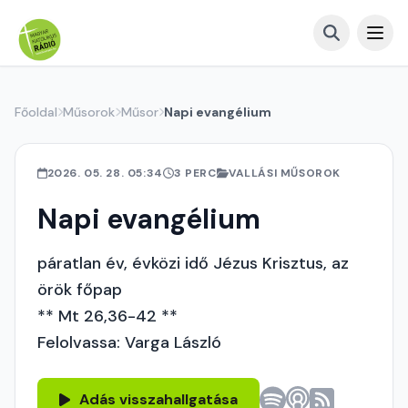
Főoldal
Műsorok
Műsor
Napi evangélium
2026. 05. 28. 05:34
3 PERC
VALLÁSI MŰSOROK
Napi evangélium
páratlan év, évközi idő Jézus Krisztus, az
örök főpap
** Mt 26,36-42 **
Felolvassa: Varga László
Adás visszahallgatása