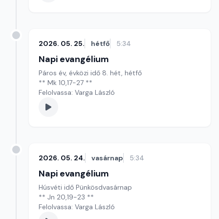
2026. 05. 25.
hétfő
5:34
Napi evangélium
Páros év, évközi idő 8. hét, hétfő
** Mk 10,17-27 **
Felolvassa: Varga László
2026. 05. 24.
vasárnap
5:34
Napi evangélium
Húsvéti idő Pünkösdvasárnap
** Jn 20,19-23 **
Felolvassa: Varga László