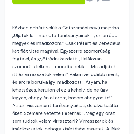
Közben odaért velük a Getszemáni nevű majorba.
„Üljetek le – mondta tanítványainak –, én arrébb
megyek és imádkozom.” Csak Pétert és Zebedeus
két fiát vitte magával. Egyszerre szomorúság
fogta el, és gyötrődni kezdett. „Halálosan
szomorú a lelkem – mondta nekik. – Maradjatok
itt és virrasszatok velem!” Valamivel odébb ment,
és arcra borulva így imádkozott: „Atyám, ha
lehetséges, kerüljön el ez a kehely, de ne úgy
legyen, ahogy én akarom, hanem ahogyan te!”
Aztán visszament tanítványaihoz, de alva találta
őket. Szemére vetette Péternek: „Még egy órát
sem tudtok velem virrasztani? Virrasszatok és
imádkozzatok, nehogy kísértésbe essetek. A lélek