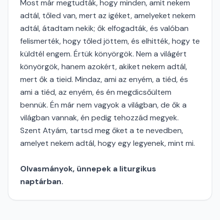
Most már megtudták, hogy minden, amit nekem
adtál, tőled van, mert az igéket, amelyeket nekem
adtál, átadtam nekik; ők elfogadták, és valóban
felismerték, hogy tőled jöttem, és elhitték, hogy te
küldtél engem. Értük könyörgök. Nem a világért
könyörgök, hanem azokért, akiket nekem adtál,
mert ők a tieid. Mindaz, ami az enyém, a tiéd, és
ami a tiéd, az enyém, és én megdicsőültem
bennük. Én már nem vagyok a világban, de ők a
világban vannak, én pedig tehozzád megyek.
Szent Atyám, tartsd meg őket a te nevedben,
amelyet nekem adtál, hogy egy legyenek, mint mi.
Olvasmányok, ünnepek a liturgikus
naptárban.