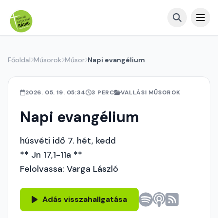
Főoldal
Műsorok
Műsor
Napi evangélium
2026. 05. 19. 05:34
3 PERC
VALLÁSI MŰSOROK
Napi evangélium
húsvéti idő 7. hét, kedd
** Jn 17,1-11a **
Felolvassa: Varga László
Adás visszahallgatása