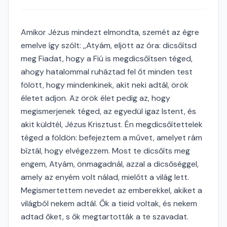
Amikor Jézus mindezt elmondta, szemét az égre
emelve így szólt: ,,Atyám, eljött az óra: dicsőítsd
meg Fiadat, hogy a Fiú is megdicsőítsen téged,
ahogy hatalommal ruháztad fel őt minden test
fölött, hogy mindenkinek, akit neki adtál, örök
életet adjon. Az örök élet pedig az, hogy
megismerjenek téged, az egyedül igaz Istent, és
akit küldtél, Jézus Krisztust. Én megdicsőítettelek
téged a földön: befejeztem a művet, amelyet rám
bíztál, hogy elvégezzem. Most te dicsőíts meg
engem, Atyám, önmagadnál, azzal a dicsőséggel,
amely az enyém volt nálad, mielőtt a világ lett.
Megismertettem nevedet az emberekkel, akiket a
világból nekem adtál. Ők a tieid voltak, és nekem
adtad őket, s ők megtartották a te szavadat.