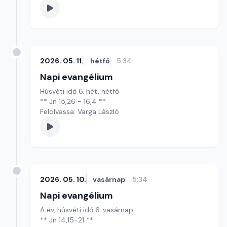
2026. 05. 11.
hétfő
5:34
Napi evangélium
Húsvéti idő 6. hét, hétfő
** Jn 15,26 - 16,4 **
Felolvassa: Varga László
2026. 05. 10.
vasárnap
5:34
Napi evangélium
A év, húsvéti idő 6. vasárnap
** Jn 14,15-21 **