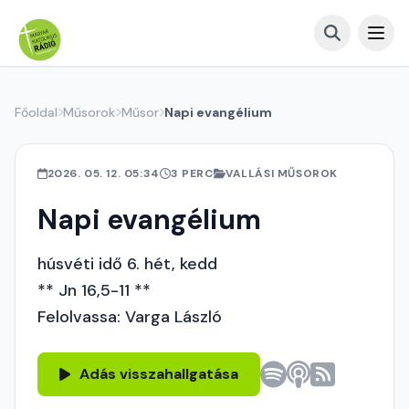
Főoldal
Műsorok
Műsor
Napi evangélium
2026. 05. 12. 05:34
3 PERC
VALLÁSI MŰSOROK
Napi evangélium
húsvéti idő 6. hét, kedd
** Jn 16,5-11 **
Felolvassa: Varga László
Adás visszahallgatása