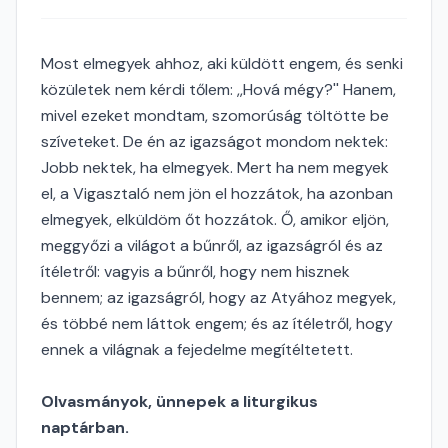
Most elmegyek ahhoz, aki küldött engem, és senki
közületek nem kérdi tőlem: ,,Hová mégy?'' Hanem,
mivel ezeket mondtam, szomorúság töltötte be
szíveteket. De én az igazságot mondom nektek:
Jobb nektek, ha elmegyek. Mert ha nem megyek
el, a Vigasztaló nem jön el hozzátok, ha azonban
elmegyek, elküldöm őt hozzátok. Ő, amikor eljön,
meggyőzi a világot a bűnről, az igazságról és az
ítéletről: vagyis a bűnről, hogy nem hisznek
bennem; az igazságról, hogy az Atyához megyek,
és többé nem láttok engem; és az ítéletről, hogy
ennek a világnak a fejedelme megítéltetett.
Olvasmányok, ünnepek a liturgikus
naptárban.