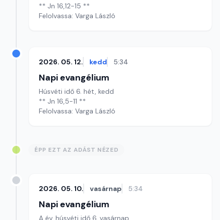
** Jn 16,12-15 **
Felolvassa: Varga László
2026. 05. 12.
kedd
5:34
Napi evangélium
Húsvéti idő 6. hét, kedd
** Jn 16,5-11 **
Felolvassa: Varga László
ÉPP EZT AZ ADÁST NÉZED
2026. 05. 10.
vasárnap
5:34
Napi evangélium
A év, húsvéti idő 6. vasárnap