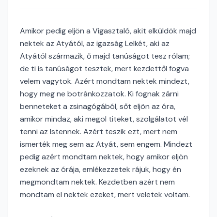
Amikor pedig eljön a Vigasztaló, akit elküldök majd
nektek az Atyától, az igazság Lelkét, aki az
Atyától származik, ő majd tanúságot tesz rólam;
de ti is tanúságot tesztek, mert kezdettől fogva
velem vagytok. Azért mondtam nektek mindezt,
hogy meg ne botránkozzatok. Ki fognak zárni
benneteket a zsinagógából, sőt eljön az óra,
amikor mindaz, aki megöl titeket, szolgálatot vél
tenni az Istennek. Azért teszik ezt, mert nem
ismerték meg sem az Atyát, sem engem. Mindezt
pedig azért mondtam nektek, hogy amikor eljön
ezeknek az órája, emlékezzetek rájuk, hogy én
megmondtam nektek. Kezdetben azért nem
mondtam el nektek ezeket, mert veletek voltam.