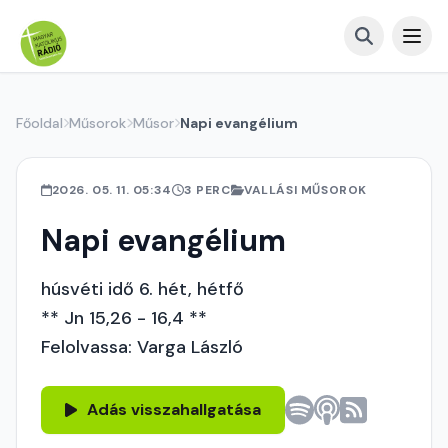
Főoldal
Műsorok
Műsor
Napi evangélium
2026. 05. 11. 05:34
3 PERC
VALLÁSI MŰSOROK
Napi evangélium
húsvéti idő 6. hét, hétfő
** Jn 15,26 - 16,4 **
Felolvassa: Varga László
Adás visszahallgatása