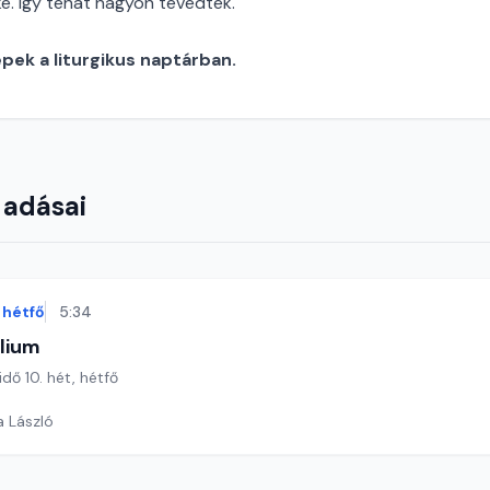
é. Így tehát nagyon tévedtek.''
ek a liturgikus naptárban.
 adásai
hétfő
5:34
lium
idő 10. hét, hétfő
a László