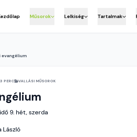
Kezdőlap
Műsorok
Lelkiség
Tartalmak
i evangélium
3 PERC
VALLÁSI MŰSOROK
angélium
idő 9. hét, szerda
*
a László