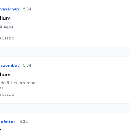
vasárnap
5:34
lium
 Úrnapja
a László
szombat
5:34
lium
 idő 9. hét, szombat
**
a László
péntek
5:34