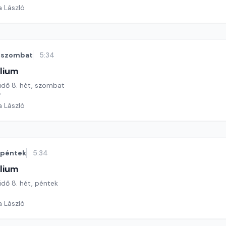
a László
szombat
5:34
lium
 idő 8. hét, szombat
*
a László
péntek
5:34
lium
 idő 8. hét, péntek
a László