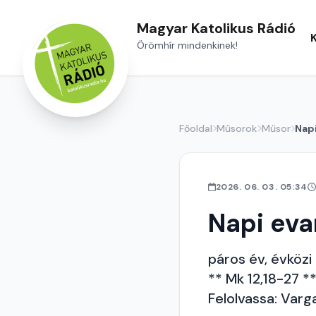
Magyar Katolikus Rádió
Örömhír mindenkinek!
Főoldal
Műsorok
Műsor
Nap
2026. 06. 03. 05:34
Napi ev
páros év, évközi 
** Mk 12,18-27 *
Felolvassa: Varg