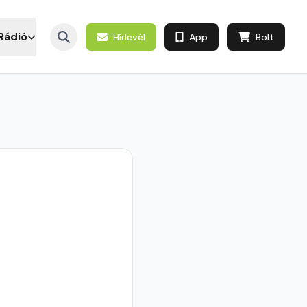
Rádió
Hírlevél
App
Bolt