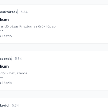
csütörtök
5:34
lium
özi idő Jézus Krisztus, az örök főpap
**
a László
szerda
5:34
lium
idő 8. hét, szerda
**
a László
kedd
5:34