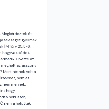
. Megkérdezték őt:
yja feleségét gyermek
ek [MTörv 25,5-6;
em hagyva utódot.
armadik. Elvette az
l meghalt az asszony
e? Mert hétnek volt a
z Írásokat, sem az
ez nem mennek,
mint hogy
dta neki Isten,
] Ő nem a halottak