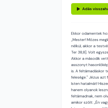
Adás visszah
Ekkor odamentek hoz
,,Mester! Mózes megí
nélkül, akkor a test
Ter 38,8]. Volt egys
Akkor a második vett
asszonyt hasonlókép
is. A feltámadáskor t
felesége.'' Jézus azt 
Isten hatalmát! Hisz
hanem olyanok leszne
feltámadnak, nem ol
amikor szólt: ,,Én va