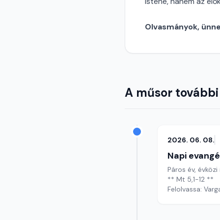
Istene, hanem az élők
Olvasmányok, ünnep
A műsor további
2026. 06. 08.
Napi evangé
Páros év, évközi 
** Mt 5,1-12 **
Felolvassa: Varg