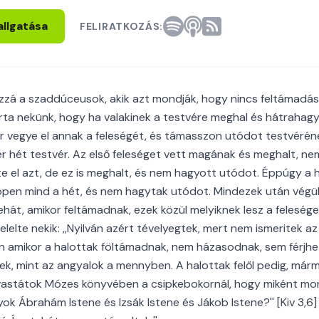
allgatása
FELIRATKOZÁS:
zá a szaddúceusok, akik azt mondják, hogy nincs feltámadás
rta nekünk, hogy ha valakinek a testvére meghal és hátrahag
vér vegye el annak a feleségét, és támasszon utódot testvérén
zer hét testvér. Az első feleséget vett magának és meghalt, n
e el azt, de ez is meghalt, és nem hagyott utódot. Éppúgy a h
pen mind a hét, és nem hagytak utódot. Mindezek után végü
ehát, amikor feltámadnak, ezek közül melyiknek lesz a feleség
felelte nekik: ,,Nyilván azért tévelyegtek, mert nem ismeritek a
en amikor a halottak föltámadnak, nem házasodnak, sem férjh
k, mint az angyalok a mennyben. A halottak felől pedig, már
vastátok Mózes könyvében a csipkebokornál, hogy miként mon
gyok Ábrahám Istene és Izsák Istene és Jákob Istene?'' [Kiv 3,6