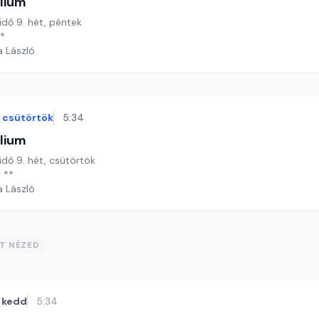
lium
 idő 9. hét, péntek
**
a László
csütörtök
5:34
lium
 idő 9. hét, csütörtök
 **
a László
ST NÉZED
kedd
5:34