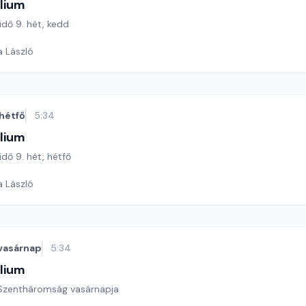
lium
 idő 9. hét, kedd
a László
hétfő
5:34
lium
idő 9. hét, hétfő
a László
vasárnap
5:34
lium
ő Szentháromság vasárnapja