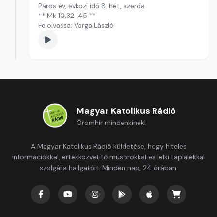
Páros év, évközi idő 8. hét, szerda
** Mk 10,32-45 **
Felolvassa: Varga László
Magyar Katolikus Rádió
Örömhír mindenkinek!
A Magyar Katolikus Rádió küldetése, hogy hiteles
információkkal, értékközvetítő műsorokkal és lelki táplálékkal
szolgálja hallgatóit. Minden nap, 24 órában.