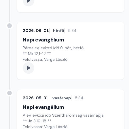
2026. 06. 01.
hétfő
5:34
Napi evangélium
Páros év, évközi idő 9. hét, hétfő
** Mk 12,1-12 **
Felolvassa: Varga László
2026. 05. 31.
vasárnap
5:34
Napi evangélium
A év, évközi idő Szentháromság vasárnapja
** Jn 3,16-18 **
Felolvassa: Varga László