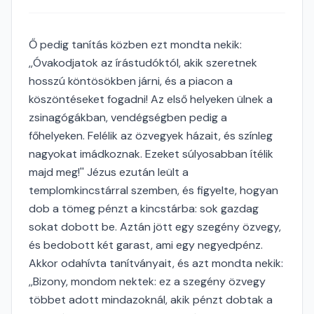
Ő pedig tanítás közben ezt mondta nekik:
,,Óvakodjatok az írástudóktól, akik szeretnek
hosszú köntösökben járni, és a piacon a
köszöntéseket fogadni! Az első helyeken ülnek a
zsinagógákban, vendégségben pedig a
főhelyeken. Felélik az özvegyek házait, és színleg
nagyokat imádkoznak. Ezeket súlyosabban ítélik
majd meg!'' Jézus ezután leült a
templomkincstárral szemben, és figyelte, hogyan
dob a tömeg pénzt a kincstárba: sok gazdag
sokat dobott be. Aztán jött egy szegény özvegy,
és bedobott két garast, ami egy negyedpénz.
Akkor odahívta tanítványait, és azt mondta nekik:
,,Bizony, mondom nektek: ez a szegény özvegy
többet adott mindazoknál, akik pénzt dobtak a