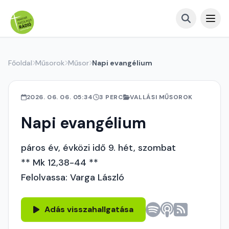
Főoldal
Műsorok
Műsor
Napi evangélium
2026. 06. 06. 05:34
3 PERC
VALLÁSI MŰSOROK
Napi evangélium
páros év, évközi idő 9. hét, szombat
** Mk 12,38-44 **
Felolvassa: Varga László
Adás visszahallgatása