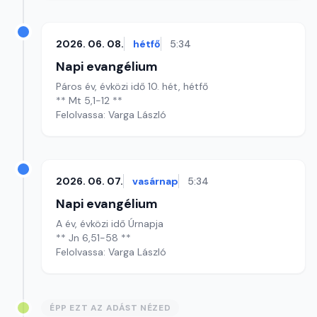
2026. 06. 08.
hétfő
5:34
Napi evangélium
Páros év, évközi idő 10. hét, hétfő
** Mt 5,1-12 **
Felolvassa: Varga László
2026. 06. 07.
vasárnap
5:34
Napi evangélium
A év, évközi idő Úrnapja
** Jn 6,51-58 **
Felolvassa: Varga László
ÉPP EZT AZ ADÁST NÉZED