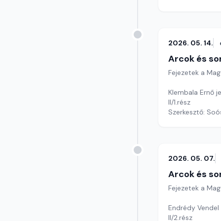
2026. 05. 14.
Arcok és so
Fejezetek a Mag
Klembala Ernő je
II/1.rész
Szerkesztő: Soó
2026. 05. 07.
Arcok és so
Fejezetek a Mag
Endrédy Vendel 
II/2.rész