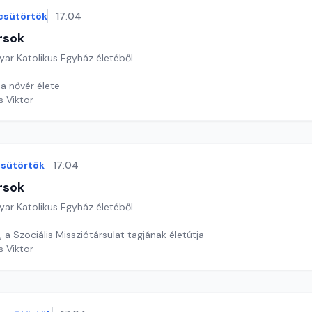
csütörtök
17:04
rsok
yar Katolikus Egyház életéből
a nővér élete
s Viktor
sütörtök
17:04
rsok
yar Katolikus Egyház életéből
, a Szociális Missziótársulat tagjának életútja
s Viktor