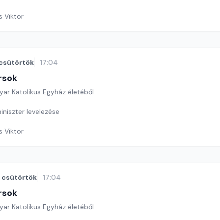
s Viktor
csütörtök
17:04
rsok
yar Katolikus Egyház életéből
iniszter levelezése
s Viktor
csütörtök
17:04
rsok
yar Katolikus Egyház életéből