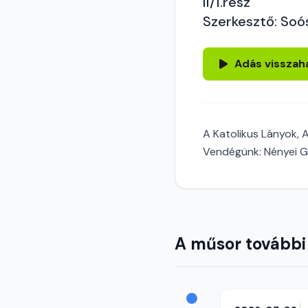
II/1.rész
Szerkesztő: Soó
Adás visszah
A Katolikus Lányok,
Vendégünk: Nényei G
A műsor további