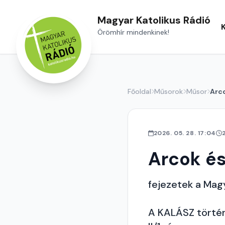
Magyar Katolikus Rádió
Örömhír mindenkinek!
Főoldal
Műsorok
Műsor
Arco
2026. 05. 28. 17:04
Arcok és
fejezetek a Magy
A KALÁSZ történ