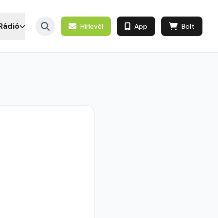
Rádió
Hírlevél
App
Bolt