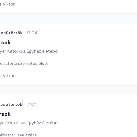
s Viktor
csütörtök
17:04
rsok
yar Katolikus Egyház életéből
iszterci szerzetes élete
s Viktor
csütörtök
17:04
rsok
yar Katolikus Egyház életéből
iniszter levelezése