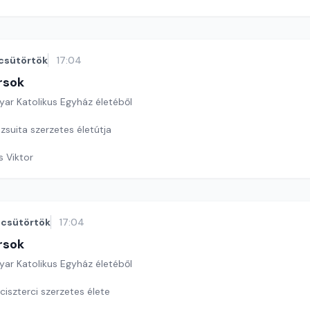
csütörtök
17:04
rsok
yar Katolikus Egyház életéből
zsuita szerzetes életútja
s Viktor
csütörtök
17:04
rsok
yar Katolikus Egyház életéből
ciszterci szerzetes élete