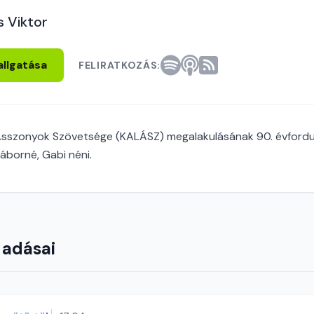
s Viktor
allgatása
FELIRATKOZÁS:
 Asszonyok Szövetsége (KALÁSZ) megalakulásának 90. évfordul
áborné, Gabi néni.
 adásai