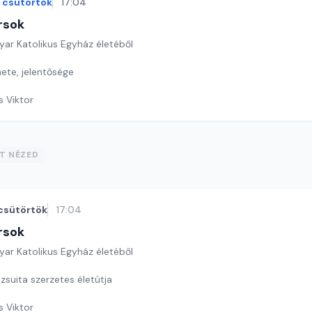
csütörtök
17:04
rsok
yar Katolikus Egyház életéből
ete, jelentősége
s Viktor
ST NÉZED
csütörtök
17:04
rsok
yar Katolikus Egyház életéből
zsuita szerzetes életútja
s Viktor