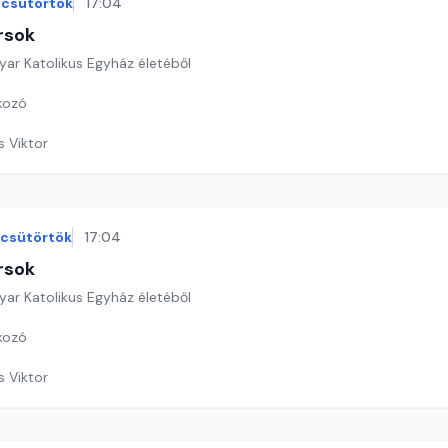
csütörtök
17:04
rsok
yar Katolikus Egyház életéből
lkozó
s Viktor
csütörtök
17:04
rsok
yar Katolikus Egyház életéből
lkozó
s Viktor