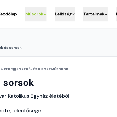
Kezdőlap
Műsorok
Lelkiség
Tartalmak
k és sorsok
24 PERC
PORTRÉ- ÉS RIPORTMŰSOROK
 sorsok
ar Katolikus Egyház életéből
ete, jelentősége