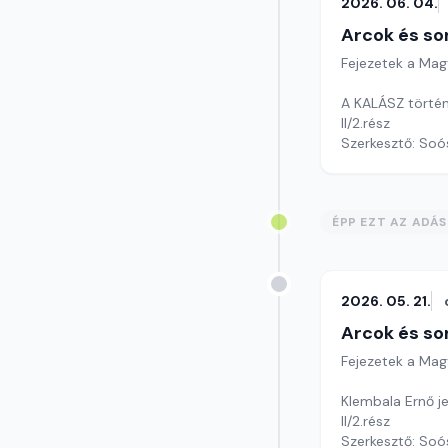
2026. 06. 04.
Arcok és so
Fejezetek a Mag
A KALÁSZ történ
II/2.rész
Szerkesztő: Soó
ÉPP EZT AZ ADÁ
2026. 05. 21.
Arcok és so
Fejezetek a Mag
Klembala Ernő je
II/2.rész
Szerkesztő: Soó