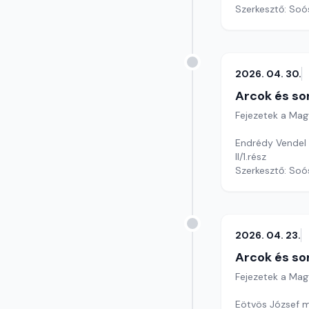
Szerkesztő: Soó
2026. 04. 30.
Arcok és so
Fejezetek a Mag
Endrédy Vendel c
II/1.rész
Szerkesztő: Soó
2026. 04. 23.
Arcok és so
Fejezetek a Mag
Eötvös József m