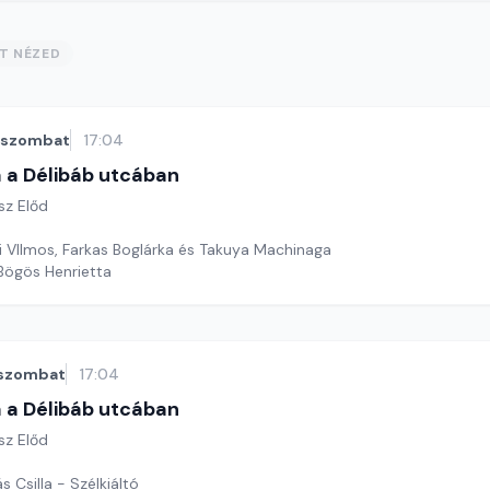
ST NÉZED
szombat
17:04
 a Délibáb utcában
sz Előd
 VIlmos, Farkas Boglárka és Takuya Machinaga
 Bögös Henrietta
szombat
17:04
 a Délibáb utcában
sz Előd
s Csilla - Szélkiáltó