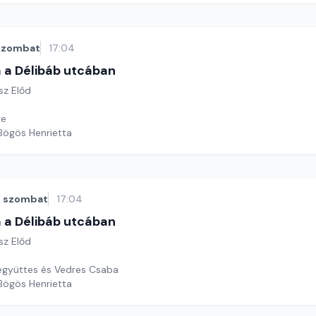
szombat
17:04
 a Délibáb utcában
sz Előd
ge
 Bögös Henrietta
szombat
17:04
 a Délibáb utcában
sz Előd
ő együttes és Vedres Csaba
 Bögös Henrietta