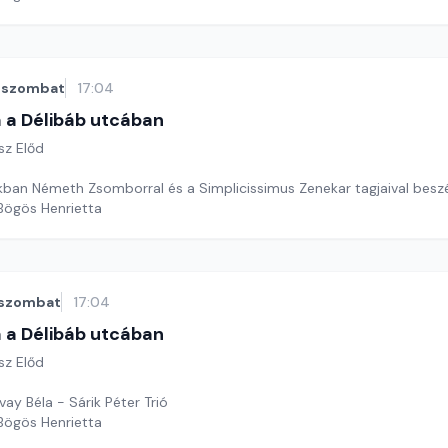
szombat
17:04
 a Délibáb utcában
sz Előd
ban Németh Zsomborral és a Simplicissimus Zenekar tagjaival beszé
 Bögös Henrietta
szombat
17:04
 a Délibáb utcában
sz Előd
vay Béla - Sárik Péter Trió
 Bögös Henrietta