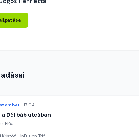
 Bögös Henrietta
allgatása
 adásai
szombat
17:04
 a Délibáb utcában
sz Előd
 Kristóf - InFusion Trió