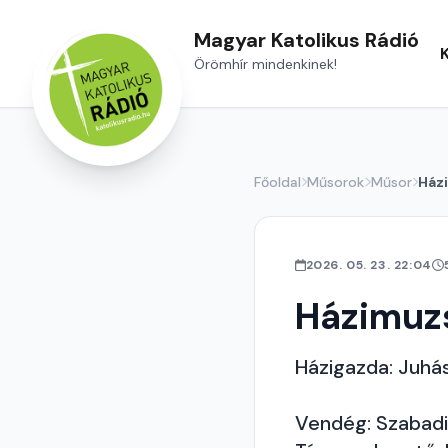
Magyar Katolikus Rádió
Örömhír mindenkinek!
Főoldal
Műsorok
Műsor
Ház
2026. 05. 23. 22:04
Házimuzs
Házigazda: Juhá
Vendég: Szabadi