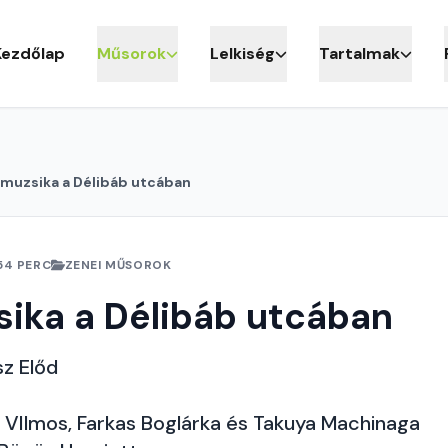
Kezdőlap
Műsorok
Lelkiség
Tartalmak
imuzsika a Délibáb utcában
54 PERC
ZENEI MŰSOROK
ika a Délibáb utcában
sz Előd
 VIlmos, Farkas Boglárka és Takuya Machinaga