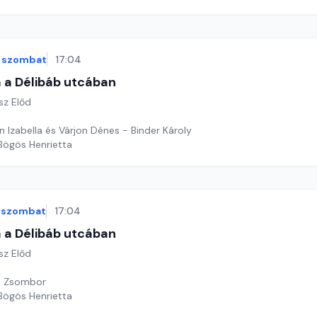
szombat
17:04
 a Délibáb utcában
sz Előd
 Izabella és Várjon Dénes - Binder Károly
 Bögös Henrietta
szombat
17:04
 a Délibáb utcában
sz Előd
h Zsombor
 Bögös Henrietta