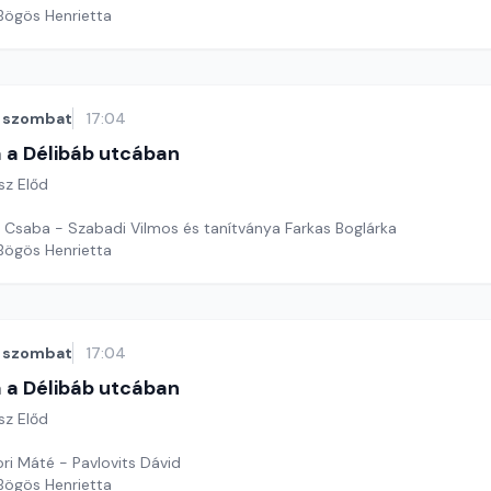
 Bögös Henrietta
szombat
17:04
 a Délibáb utcában
sz Előd
ly Csaba - Szabadi Vilmos és tanítványa Farkas Boglárka
 Bögös Henrietta
szombat
17:04
 a Délibáb utcában
sz Előd
ri Máté - Pavlovits Dávid
 Bögös Henrietta