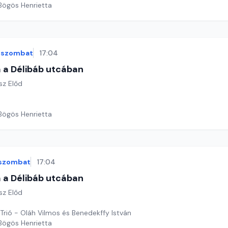
 Bögös Henrietta
szombat
17:04
 a Délibáb utcában
sz Előd
 Bögös Henrietta
szombat
17:04
 a Délibáb utcában
sz Előd
 Trió - Oláh Vilmos és Benedekffy István
 Bögös Henrietta