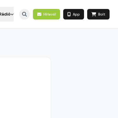
Rádió
Hírlevél
App
Bolt