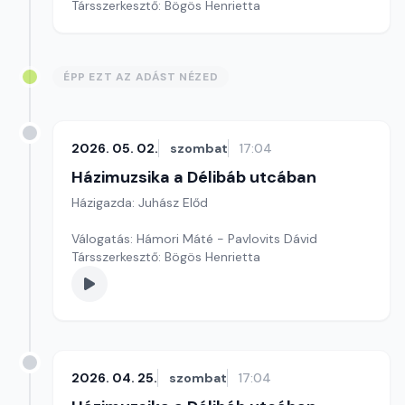
Társszerkesztő: Bögös Henrietta
ÉPP EZT AZ ADÁST NÉZED
2026. 05. 02.
szombat
17:04
Házimuzsika a Délibáb utcában
Házigazda: Juhász Előd
Válogatás: Hámori Máté - Pavlovits Dávid
Társszerkesztő: Bögös Henrietta
2026. 04. 25.
szombat
17:04