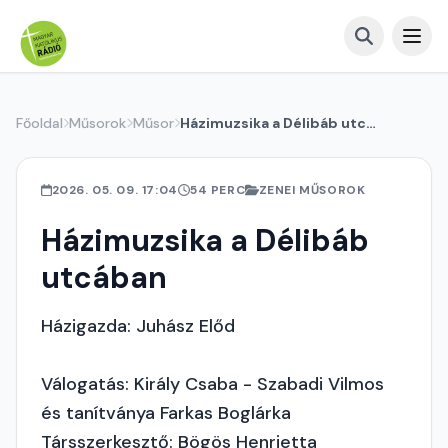
Főoldal
Műsorok
Műsor
Házimuzsika a Délibáb utcában
2026. 05. 09. 17:04
54 PERC
ZENEI MŰSOROK
Házimuzsika a Délibáb
utcában
Házigazda: Juhász Előd
Válogatás: Király Csaba - Szabadi Vilmos
és tanítványa Farkas Boglárka
Társszerkesztő: Bögös Henrietta