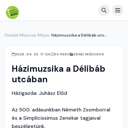
Főoldal
Műsorok
Műsor
Házimuzsika a Délibáb utcában
2026. 04. 25. 17:04
54 PERC
ZENEI MŰSOROK
Házimuzsika a Délibáb
utcában
Házigazda: Juhász Előd
Az 500. adásunkban Németh Zsomborral
és a Simplicissimus Zenekar tagjaival
beszélgetünk.