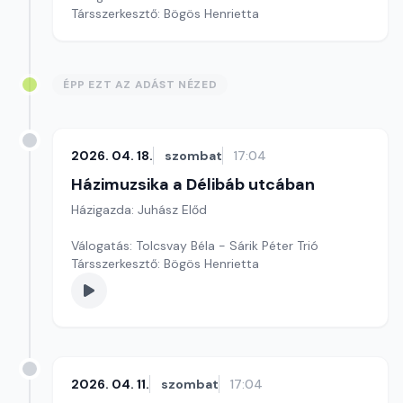
Társszerkesztő: Bögös Henrietta
ÉPP EZT AZ ADÁST NÉZED
2026. 04. 18.
szombat
17:04
Házimuzsika a Délibáb utcában
Házigazda: Juhász Előd
Válogatás: Tolcsvay Béla - Sárik Péter Trió
Társszerkesztő: Bögös Henrietta
2026. 04. 11.
szombat
17:04