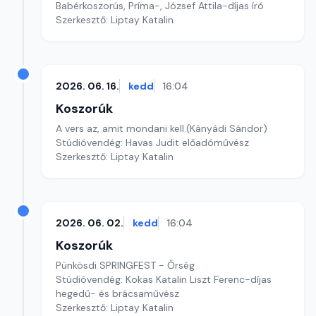
Babérkoszorús, Príma-, József Attila-díjas író
Szerkesztő: Liptay Katalin
2026. 06. 16.
kedd
16:04
Koszorúk
A vers az, amit mondani kell.(Kányádi Sándor)
Stúdióvendég: Havas Judit előadóművész
Szerkesztő: Liptay Katalin
2026. 06. 02.
kedd
16:04
Koszorúk
Pünkösdi SPRINGFEST - Őrség
Stúdióvendég: Kokas Katalin Liszt Ferenc-díjas
hegedű- és brácsaművész
Szerkesztő: Liptay Katalin