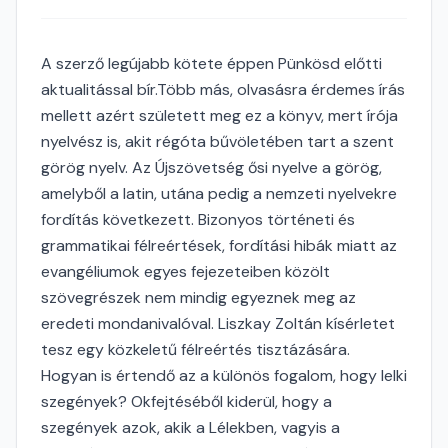
A szerző legújabb kötete éppen Pünkösd előtti
aktualitással bír.Több más, olvasásra érdemes írás
mellett azért született meg ez a könyv, mert írója
nyelvész is, akit régóta bűvöletében tart a szent
görög nyelv. Az Újszövetség ősi nyelve a görög,
amelyből a latin, utána pedig a nemzeti nyelvekre
fordítás következett. Bizonyos történeti és
grammatikai félreértések, fordítási hibák miatt az
evangéliumok egyes fejezeteiben közölt
szövegrészek nem mindig egyeznek meg az
eredeti mondanivalóval. Liszkay Zoltán kísérletet
tesz egy közkeletű félreértés tisztázására.
Hogyan is értendő az a különös fogalom, hogy lelki
szegények? Okfejtéséből kiderül, hogy a
szegények azok, akik a Lélekben, vagyis a