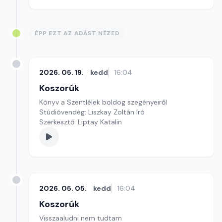
ÉPP EZT AZ ADÁST NÉZED
2026. 05. 19.
kedd
16:04
Koszorúk
Könyv a Szentlélek boldog szegényeiről
Stúdióvendég: Liszkay Zoltán író
Szerkesztő: Liptay Katalin
2026. 05. 05.
kedd
16:04
Koszorúk
Visszaaludni nem tudtam