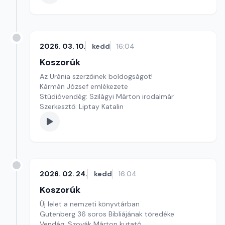
2026. 03. 10.
kedd
16:04
Koszorúk
Az Uránia szerzőinek boldogságot!
Kármán József emlékezete
Stúdióvendég: Szilágyi Márton irodalmár
Szerkesztő: Liptay Katalin
2026. 02. 24.
kedd
16:04
Koszorúk
Új lelet a nemzeti könyvtárban
Gutenberg 36 soros Bibliájának töredéke
Vendég: Szovák Márton kutató