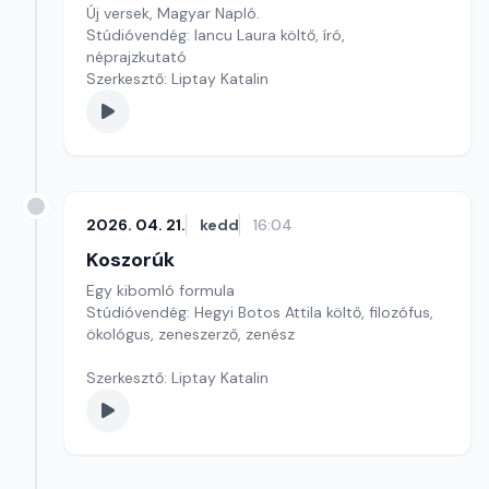
Új versek, Magyar Napló.
Stúdióvendég: Iancu Laura költő, író,
néprajzkutató
Szerkesztő: Liptay Katalin
2026. 04. 21.
kedd
16:04
Koszorúk
Egy kibomló formula
Stúdióvendég: Hegyi Botos Attila költő, filozófus,
ökológus, zeneszerző, zenész
Szerkesztő: Liptay Katalin