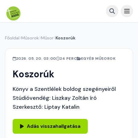
Főoldal
Műsorok
Műsor
Koszorúk
2026. 05. 20. 03:00
24 PERC
EGYÉB MŰSOROK
Koszorúk
Könyv a Szentlélek boldog szegényeiről
Stúdióvendég: Liszkay Zoltán író
Szerkesztő: Liptay Katalin
Adás visszahallgatása