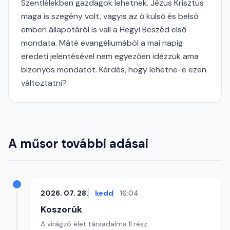
Szentlélekben gazdagok lehetnek. Jézus Krisztus
maga is szegény volt, vagyis az ő külső és belső
emberi állapotáról is vall a Hegyi Beszéd első
mondata. Máté evangéliumából a mai napig
eredeti jelentésével nem egyezően idézzük ama
bizonyos mondatot. Kérdés, hogy lehetne-e ezen
változtatni?
A műsor további adásai
2026. 07. 28.
kedd
16:04
Koszorúk
A virágzó élet társadalma II.rész