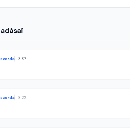
 adásai
szerda
8:37
ó
szerda
8:22
ó