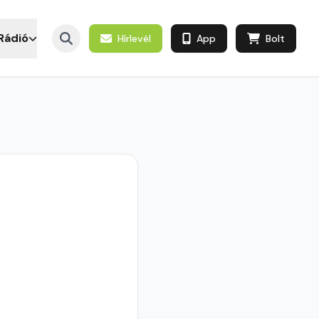
Rádió
Hírlevél
App
Bolt