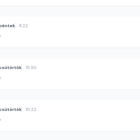
péntek
8:22
ó
csütörtök
15:50
ó
csütörtök
10:22
ó