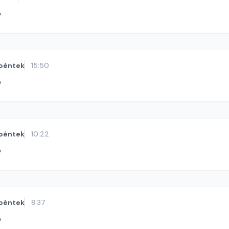
ó
péntek
15:50
ó
péntek
10:22
ó
péntek
8:37
ó