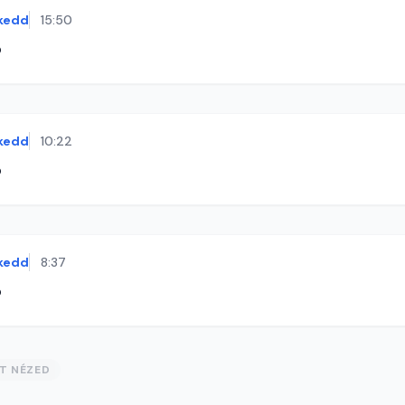
kedd
15:50
ó
kedd
10:22
ó
kedd
8:37
ó
ST NÉZED