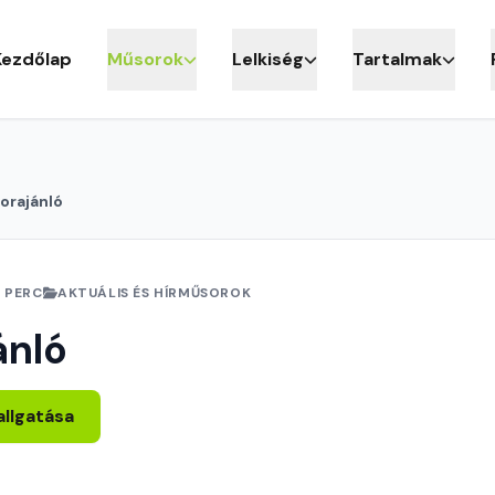
Kezdőlap
Műsorok
Lelkiség
Tartalmak
orajánló
 PERC
AKTUÁLIS ÉS HÍRMŰSOROK
ánló
allgatása