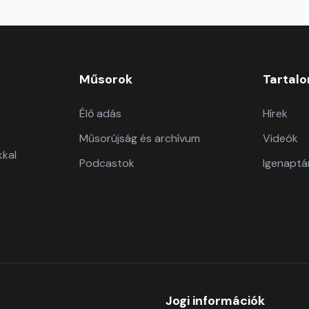
Műsorok
Tartal
Élő adás
Hírek
Műsorújság és archívum
Videók
kkal
Podcastok
Igenaptá
Jogi információk