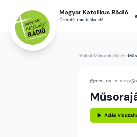
Magyar Katolikus Rádió
Örömhír mindenkinek!
Főoldal
Műsorok
Műsor
Műs
2026. 05. 19. 08:22
3
Műsoraj
Adás visszah