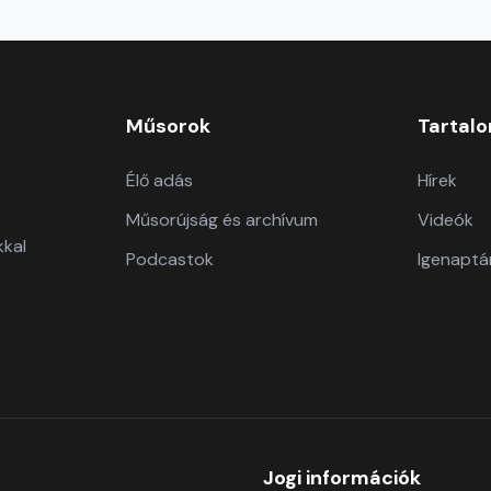
Műsorok
Tartal
Élő adás
Hírek
Műsorújság és archívum
Videók
kkal
Podcastok
Igenaptá
Jogi információk