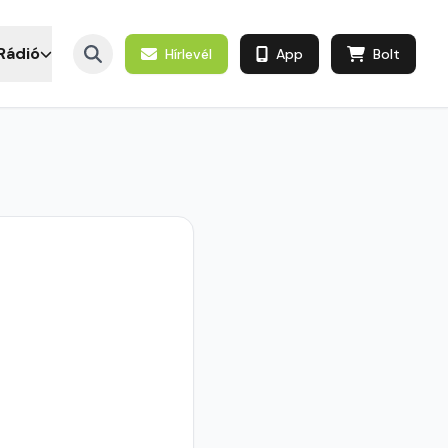
Rádió
Hírlevél
App
Bolt