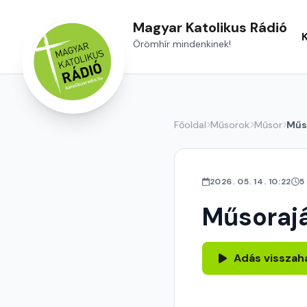
Magyar Katolikus Rádió
Örömhír mindenkinek!
Főoldal
Műsorok
Műsor
Műs
2026. 05. 14. 10:22
5
Műsoraj
Adás visszah