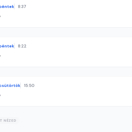
péntek
8:37
ó
péntek
8:22
ó
csütörtök
15:50
ó
ST NÉZED