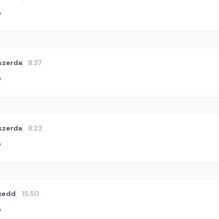
ó
szerda
8:37
ó
szerda
8:22
ó
kedd
15:50
ó