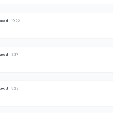
kedd
10:22
ó
kedd
8:37
ó
kedd
8:22
ó