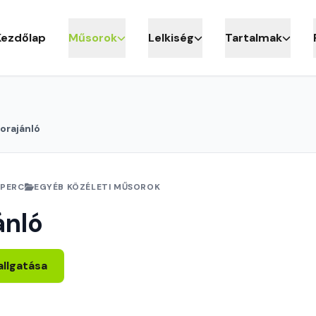
Kezdőlap
Műsorok
Lelkiség
Tartalmak
orajánló
 PERC
EGYÉB KÖZÉLETI MŰSOROK
ánló
allgatása