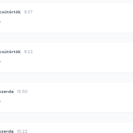
csütörtök
8:37
ó
csütörtök
8:22
ó
szerda
15:50
ó
szerda
10:22