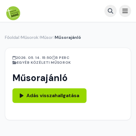
Főoldal
Műsorok
Műsor
Műsorajánló
2026. 05. 14. 15:50
5 PERC
EGYÉB KÖZÉLETI MŰSOROK
Műsorajánló
Adás visszahallgatása