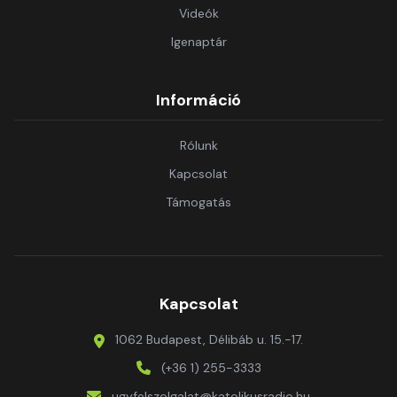
Videók
Igenaptár
Információ
Rólunk
Kapcsolat
Támogatás
Kapcsolat
1062 Budapest, Délibáb u. 15.-17.
(+36 1) 255-3333
ugyfelszolgalat@katolikusradio.hu