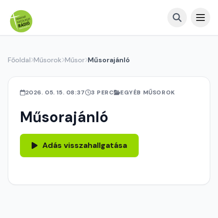
Főoldal
Műsorok
Műsor
Műsorajánló
2026. 05. 15. 08:37
3 PERC
EGYÉB MŰSOROK
Műsorajánló
Adás visszahallgatása